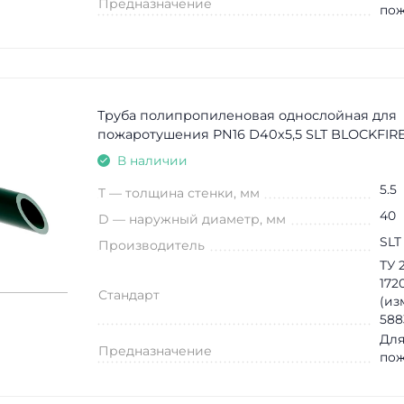
Предназначение
по
Труба полипропиленовая однослойная для
пожаротушения PN16 D40х5,5 SLT BLOCKFIRE
В наличии
5.5
T — толщина стенки, мм
40
D — наружный диаметр, мм
SLT
Производитель
ТУ 2
172
Стандарт
(из
588
Для
Предназначение
по