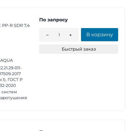
По запросу
 PP-R SDR 7,4
В корзину
Быстрый заказ
 AQUA
2.21.29-011-
07509-2017
м.1), ГОСТ Р
32-2020
 систем
жаротушения