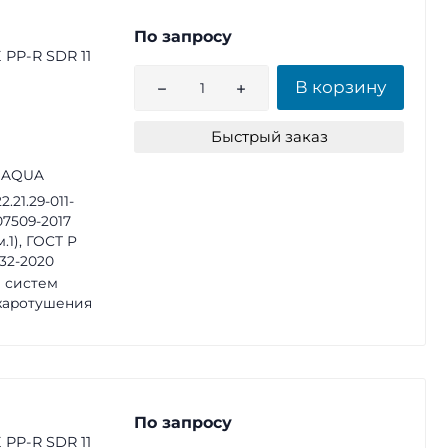
По запросу
PP-R SDR 11
В корзину
Быстрый заказ
 AQUA
2.21.29-011-
07509-2017
м.1), ГОСТ Р
32-2020
 систем
жаротушения
По запросу
PP-R SDR 11