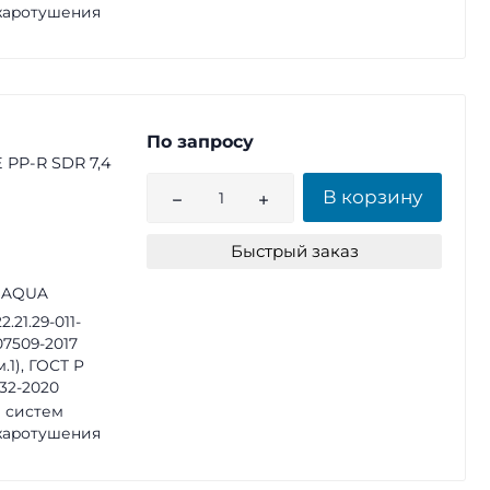
жаротушения
По запросу
 PP-R SDR 7,4
В корзину
Быстрый заказ
 AQUA
2.21.29-011-
07509-2017
м.1), ГОСТ Р
32-2020
 систем
жаротушения