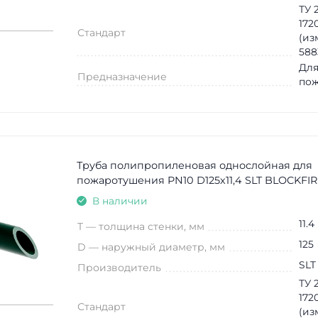
ТУ 2
172
Стандарт
(из
588
Для
Предназначение
по
Труба полипропиленовая однослойная для
пожаротушения PN10 D125х11,4 SLT BLOCKFIR
В наличии
11.4
T — толщина стенки, мм
125
D — наружный диаметр, мм
SLT
Производитель
ТУ 2
172
Стандарт
(из