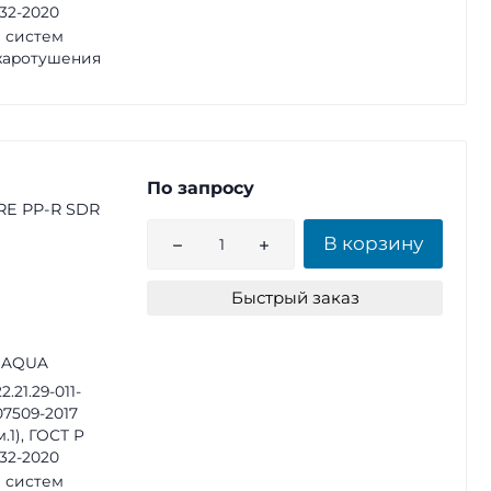
32-2020
 систем
жаротушения
По запросу
RE PP-R SDR
В корзину
Быстрый заказ
 AQUA
2.21.29-011-
07509-2017
м.1), ГОСТ Р
32-2020
 систем