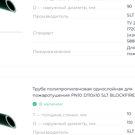
90
D — наружный диаметр, мм
SLT
Производитель
ТУ 2
172
Стандарт
(из
588
Для
Предназначение
по
Труба полипропиленовая однослойная для
пожаротушения PN10 D110х10 SLT BLOCKFIRE 
В наличии
10
T — толщина стенки, мм
110
D — наружный диаметр, мм
SLT
Производитель