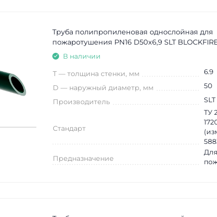
Труба полипропиленовая однослойная для
пожаротушения PN16 D50х6,9 SLT BLOCKFIRE
В наличии
6.9
T — толщина стенки, мм
50
D — наружный диаметр, мм
SLT
Производитель
ТУ 2
172
Стандарт
(из
588
Для
Предназначение
по