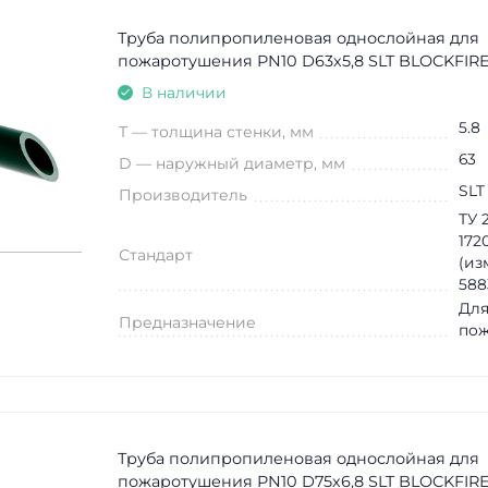
Труба полипропиленовая однослойная для
пожаротушения PN10 D63х5,8 SLT BLOCKFIRE 
В наличии
5.8
T — толщина стенки, мм
63
D — наружный диаметр, мм
SLT
Производитель
ТУ 2
172
Стандарт
(из
588
Для
Предназначение
по
Труба полипропиленовая однослойная для
пожаротушения PN10 D75х6,8 SLT BLOCKFIRE 