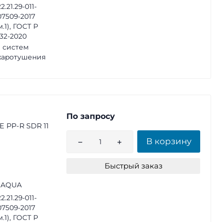
2.21.29-011-
07509-2017
м.1), ГОСТ Р
32-2020
 систем
жаротушения
По запросу
E PP-R SDR 11
В корзину
Быстрый заказ
 AQUA
2.21.29-011-
07509-2017
м.1), ГОСТ Р