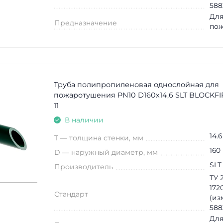
588
Для
Предназначение
по
Труба полипропиленовая однослойная для
пожаротушения PN10 D160х14,6 SLT BLOCKFI
11
В наличии
14.6
T — толщина стенки, мм
160
D — наружный диаметр, мм
SLT
Производитель
ТУ 2
172
Стандарт
(из
588
Для