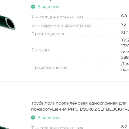
В наличии
6.8
T — толщина стенки, мм
75
D — наружный диаметр, мм
SLT
Производитель
ТУ 2
172
Стандарт
(из
588
Для
Предназначение
по
Труба полипропиленовая однослойная для
пожаротушения PN10 D90х8,2 SLT BLOCKFIRE
В наличии
8.2
T — толщина стенки, мм