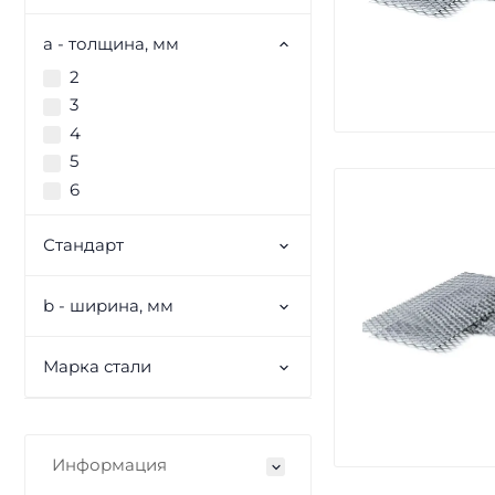
a - толщина, мм
2
3
4
5
6
Стандарт
b - ширина, мм
Марка стали
Информация