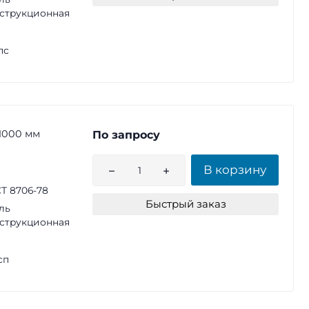
струкционная
пс
1000 мм
По запросу
В корзину
Т 8706-78
Быстрый заказ
ль
струкционная
сп