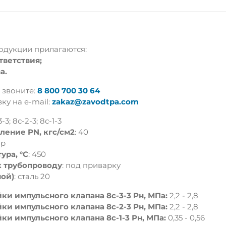
одукции прилагаются:
тветствия;
а.
 звоните:
8 800 700 30 64
ку на e-mail:
zakaz@zavodtpa.com
3-3; 8с-2-3; 8с-1-3
ление PN, кгс/см2
: 40
ар
ура, °С
: 450
 трубопроводу
: под приварку
ной)
: сталь 20
ки импульсного клапана 8c-3-3 Рн, МПа:
2,2 - 2,8
ки импульсного клапана 8c-2-3 Рн, МПа:
2,2 - 2,8
ки импульсного клапана 8с-1-3 Рн, МПа:
0,35 - 0,56