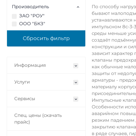
Производитель
По способу нагруз
бывают малоподъем
ЗАО "РОУ"
устанавливаются н
ООО "БКЗ"
импульсном 8c-3-3
среды меньше уси
создаёт подъёмную 
конструкции и сило
зависит характер
клапаны предохра
Информация
как обычные мало
защиты от недопу
арматуры - предохр
Услуги
материалу корпусн
присоединительны
Сервисы
Импульсные клапан
Особенности испол
аварийном повышен
Спец. цены (скачать
резким падением 
прайс)
закрытию клапана 
в ряде случаев, 