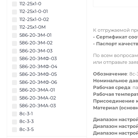
112-25х1-0
112-25х1-0-01
112-25х1-0-02
112-25х1-0М
К отгружаемой пр
586-20-ЭМ-01
- Сертификат соо
586-20-ЭМ-02
- Паспорт качеств
586-20-ЭМ-03
По всем вопросам
586-20-ЭМФ-03
или отправьте заяв
586-20-ЭМФ-04
Обозначение
: 8c-
586-20-ЭМФ-05
Номинальное дав
586-20-ЭМФ-06
Рабочая среда
: п
586-20-ЭМА-01
Рабочая температ
586-20-ЭМА-02
Присоединение к
586-20-ЭМА-03
Материал (основ
8с-3-1
Диапазон настрой
8с-3-3
Диапазон настрой
8с-3-5
Диапазон настрой