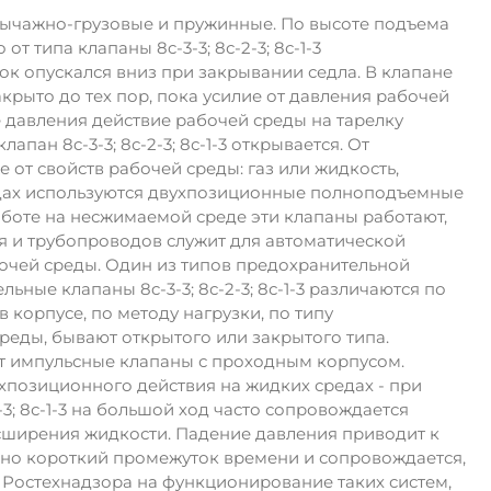
на рычажно-грузовые и пружинные. По высоте подъема
типа клапаны 8c-3-3; 8с-2-3; 8с-1-3
ок опускался вниз при закрывании седла. В клапане
акрыто до тех пор, пока усилие от давления рабочей
 давления действие рабочей среды на тарелку
пан 8c-3-3; 8с-2-3; 8с-1-3 открывается. От
же от свойств рабочей среды: газ или жидкость,
едах используются двухпозиционные полноподъемные
боте на несжимаемой среде эти клапаны работают,
 и трубопроводов служит для автоматической
очей среды. Один из типов предохранительной
льные клапаны 8c-3-3; 8с-2-3; 8с-1-3 различаются по
 корпусе, по методу нагрузки, по типу
реды, бывают открытого или закрытого типа.
вают импульсные клапаны с проходным корпусом.
вухпозиционного действия на жидких средах - при
; 8с-1-3 на большой ход часто сопровождается
сширения жидкости. Падение давления приводит к
аточно короткий промежуток времени и сопровождается,
 Ростехнадзора на функционирование таких систем,