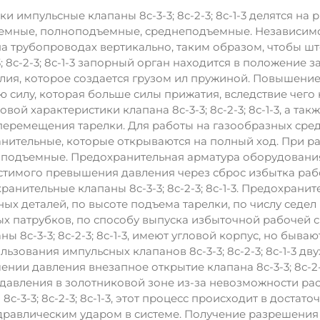
ки импульсные клапаны 8c-3-3; 8с-2-3; 8с-1-3 делятся 
ные, полноподъемные, среднеподъемные. Независимо от 
а трубопроводах вертикально, таким образом, чтобы шт
; 8с-2-3; 8с-1-3 запорный орган находится в положение з
лия, которое создается грузом ил пружиной. Повышение
силу, которая больше силы прижатия, вследствие чего кла
вой характеристики клапана 8c-3-3; 8с-2-3; 8с-1-3, а так
 перемещения тарелки. Для работы на газообразных ср
нительные, которые открываются на полный ход. При ра
подъемные. Предохранительная арматура оборудования
стимого превышения давления через сброс избытка раб
анительные клапаны 8c-3-3; 8с-2-3; 8с-1-3. Предохраните
ых деталей, по высоте подъема тарелки, по числу седел в
х патрубков, по способу выпуска избыточной рабочей с
ы 8c-3-3; 8с-2-3; 8с-1-3, имеют угловой корпус, но бы
ьзования импульсных клапанов 8c-3-3; 8с-2-3; 8с-1-3 д
ии давления внезапное открытие клапана 8c-3-3; 8с-2-3
давления в золотниковой зоне из-за невозможности ра
8c-3-3; 8с-2-3; 8с-1-3, этот процесс происходит в дост
гидравлическим ударом в системе. Получение разрешения