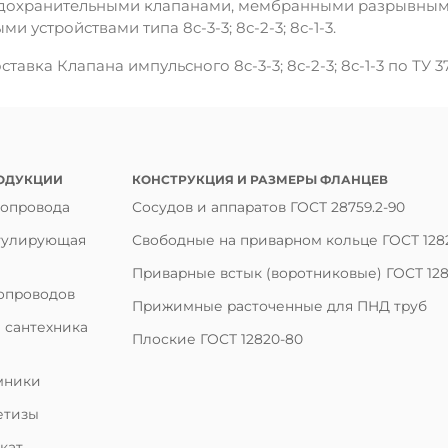
едохранительными клапанами, мембранными разрывным
 устройствами типа 8c-3-3; 8с-2-3; 8с-1-3.
тавка Клапана импульсного 8c-3-3; 8с-2-3; 8с-1-3 по ТУ 3
ОДУКЦИИ
КОНСТРУКЦИЯ И РАЗМЕРЫ ФЛАНЦЕВ
бопровода
Сосудов и аппаратов ГОСТ 28759.2-90
гулирующая
Свободные на приварном кольце ГОСТ 128
Приварные встык (воротниковые) ГОСТ 128
опроводов
Прижимные расточенные для ПНД труб
 сантехника
Плоские ГОСТ 12820-80
мники
етизы
кат