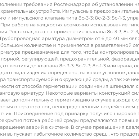
олнении требования Ростехнадзора об установлении на
хранительных устройств. Импульсные предохранительные
го и импульсного клапана типа 8c-3-3; 8с-2-3; 8с-1-3
. При работе на жидкостях возможно использование ти
я Ростехнадзора на применение клапана 8c-3-3; 8с-2-3;
 Трубопроводная арматура диаметром от 6 до 40 мм явл
 большом количестве и применяется в разветвленной се
рматура предназначена для того, чтобы контролировать
апорной, регулирующей, предохранительной, фазоразде
, от вентиля до клапана 8c-3-3; 8с-2-3; 8с-1-3 или крана
дого вида изделия определено, на какое условное давл
ура транспортируемой и окружающей среды, а так же н
имости от способа герметизации соединения шпинделя 
нговую арматуру. Некоторые варианты конструкций си
вает дополнительную герметизацию в случае выхода сил
частия оператора под непосредственным воздействием 
атчик. Присоединение под приварку получило широкое пр
рекрытия потока рабочей среды предъявляются повыше
вращения аварий в системе. В случае превышения давлен
ски выпускает избыточное количество среды, что предо