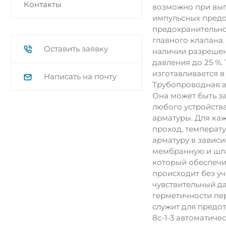
Контакты
возможно при вып
импульсных предо
предохранительно
главного клапана
Оставить заявку
наличии разрешени
давления до 25 %.
изготавливается в
Написать на почту
Трубопроводная а
Она может быть з
любого устройства
арматуры. Для каж
проход, температ
арматуру в завис
мембранную и шла
который обеспечи
происходит без у
чувствительный д
герметичности пе
служит для предот
8с-1-3 автоматиче