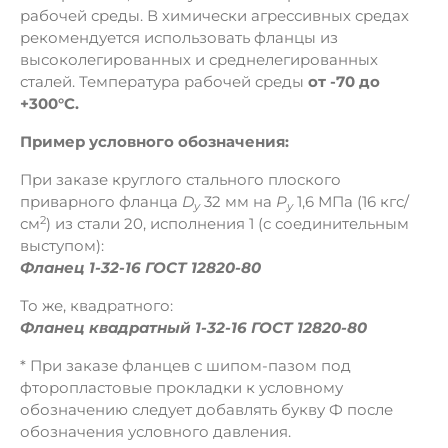
рабочей среды. В химически агрессивных средах
рекомендуется использовать фланцы из
высоколегированных и среднелегированных
сталей. Температура рабочей среды
от -70 до
+300°C.
Пример условного обозначения:
При заказе круглого стального плоского
приварного фланца
D
32 мм на
Р
1,6 МПа (16 кгс/
y
у
2
см
) из стали 20, исполнения 1 (с соединительным
выступом):
Фланец 1-32-16 ГОСТ 12820-80
То же, квадратного:
Фланец квадратный 1-32-16 ГОСТ 12820-80
* При заказе фланцев с шипом-пазом под
фторопластовые прокладки к условному
обозначению следует добавлять букву Ф после
обозначения условного давления.