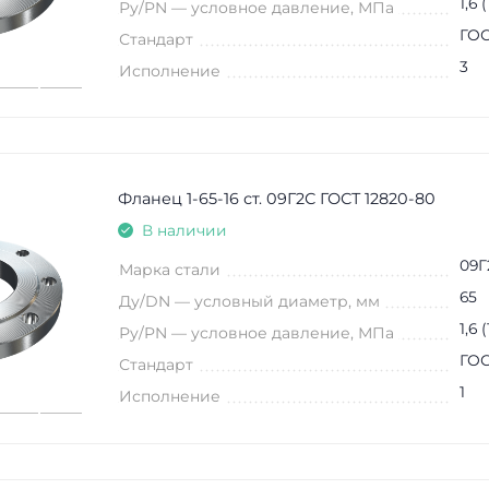
1,6 
Ру/PN — условное давление, МПа
ГОС
Стандарт
3
Исполнение
Фланец 1-65-16 ст. 09Г2С ГОСТ 12820-80
В наличии
09Г
Марка стали
65
Ду/DN — условный диаметр, мм
1,6 
Ру/PN — условное давление, МПа
ГОС
Стандарт
1
Исполнение