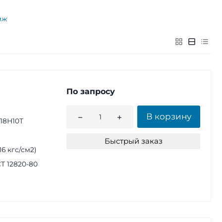
аж
По запросу
В корзину
18Н10Т
Быстрый заказ
(16 кгс/см2)
Т 12820-80