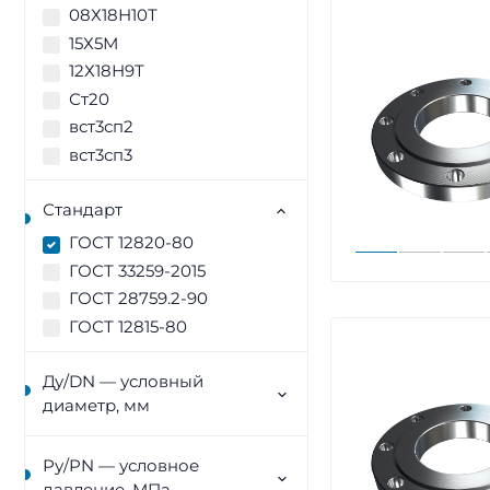
08Х18Н10Т
15Х5М
12Х18Н9Т
Ст20
вст3сп2
вст3сп3
Стандарт
ГОСТ 12820-80
ГОСТ 33259-2015
ГОСТ 28759.2-90
ГОСТ 12815-80
Ду/DN — условный
диаметр, мм
Ру/PN — условное
давление, МПа