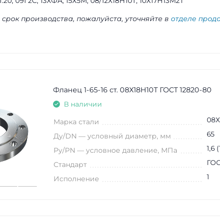
ст.20, 09Г2С, 13ХФА, 15Х5М, 08/12Х18Н10Т, 10Х17Н13М2Т
 срок производства, пожалуйста, уточняйте в
отделе прод
Фланец 1-65-16 ст. 08Х18Н10Т ГОСТ 12820-80
В наличии
08Х
Марка стали
65
Ду/DN — условный диаметр, мм
1,6 
Ру/PN — условное давление, МПа
ГОС
Стандарт
1
Исполнение