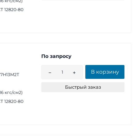
(16 кгс/см2)
Т 12820-80
По запросу
В корзину
17Н13М2Т
Быстрый заказ
(16 кгс/см2)
Т 12820-80