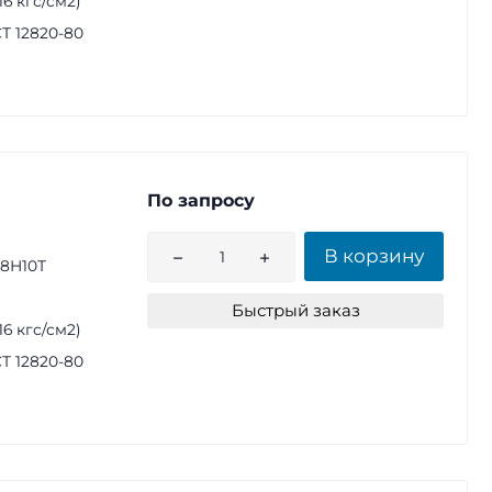
(16 кгс/см2)
Т 12820-80
По запросу
В корзину
18Н10Т
Быстрый заказ
(16 кгс/см2)
Т 12820-80