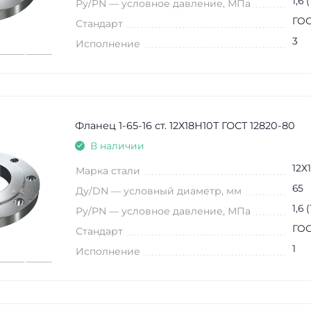
1,6 
Ру/PN — условное давление, МПа
ГОС
Стандарт
3
Исполнение
Фланец 1-65-16 ст. 12Х18Н10Т ГОСТ 12820-80
В наличии
12Х
Марка стали
65
Ду/DN — условный диаметр, мм
1,6 
Ру/PN — условное давление, МПа
ГОС
Стандарт
1
Исполнение