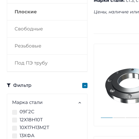
Марки стали:
ст.3, 
Плоские
Цены, наличие или
Свободные
Резьбовые
Под ПЭ трубу
Фильтр
Марка стали
09Г2С
12Х18Н10Т
10Х17Н13М2Т
13ХФА