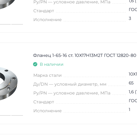
1,6 
Ру/PN — условное давление, МПа
ГОС
Стандарт
3
Исполнение
Фланец 1-65-16 ст. 10Х17Н13М2Т ГОСТ 12820-80
В наличии
10Х
Марка стали
65
Ду/DN — условный диаметр, мм
1,6 
Ру/PN — условное давление, МПа
ГОС
Стандарт
1
Исполнение