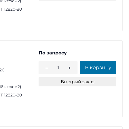
(16 кгс/см2)
Т 12820-80
По запросу
В корзину
2С
Быстрый заказ
(16 кгс/см2)
Т 12820-80