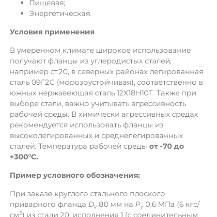
Пищевая;
Энергетическая.
Условия применения
В умеренном климате широкое использование
получают фланцы из углеродистых сталей,
например ст.20, в северных районах легированная
сталь 09Г2С (морозоустойчивая), соответственно в
южных нержавеющая сталь 12Х18Н10Т. Также при
выборе стали, важно учитывать агрессивность
рабочей среды. В химически агрессивных средах
рекомендуется использовать фланцы из
высоколегированных и среднелегированных
сталей. Температура рабочей среды
от -70 до
+300°C.
Пример условного обозначения:
При заказе круглого стального плоского
приварного фланца
D
80 мм на
Р
0,6 МПа (6 кгс/
y
у
2
см
) из стали 20, исполнения 1 (с соединительным