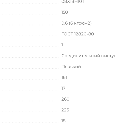
08Х18Н10Т
150
0,6 (6 кгс/см2)
ГОСТ 12820-80
1
Соединительный выступ
Плоский
161
17
260
225
18