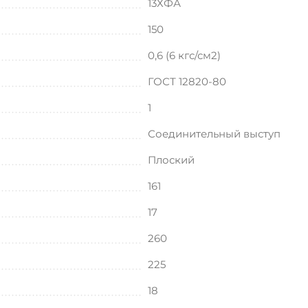
13ХФА
150
0,6 (6 кгс/см2)
ГОСТ 12820-80
1
Соединительный выступ
Плоский
161
17
260
225
18