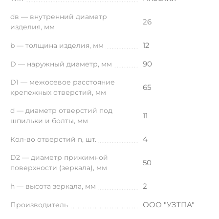
dв — внутренний диаметр
26
изделия, мм
12
b — толщина изделия, мм
90
D — наружный диаметр, мм
D1 — межосевое расстояние
65
крепежных отверстий, мм
d — диаметр отверстий под
11
шпильки и болты, мм
4
Кол-во отверстий n, шт.
D2 — диаметр прижимной
50
поверхности (зеркала), мм
2
h — высота зеркала, мм
ООО "УЗТПА"
Производитель