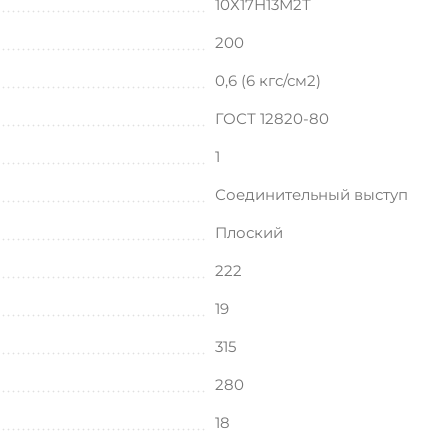
10Х17Н13М2Т
200
0,6 (6 кгс/см2)
ГОСТ 12820-80
1
Соединительный выступ
Плоский
222
19
315
280
18