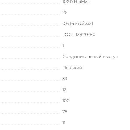
10Х17Н13М2Т
25
0,6 (6 кгс/см2)
ГОСТ 12820-80
1
Соединительный выступ
Плоский
33
12
100
75
11