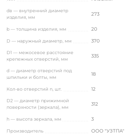
dв — внутренний диаметр
273
изделия, мм
20
b — толщина изделия, мм
370
D — наружный диаметр, мм
D1 — межосевое расстояние
335
крепежных отверстий, мм
d — диаметр отверстий под
18
шпильки и болты, мм
12
Кол-во отверстий n, шт.
D2 — диаметр прижимной
312
поверхности (зеркала), мм
3
h — высота зеркала, мм
ООО "УЗТПА"
Производитель