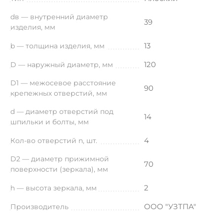
dв — внутренний диаметр
39
изделия, мм
13
b — толщина изделия, мм
120
D — наружный диаметр, мм
D1 — межосевое расстояние
90
крепежных отверстий, мм
d — диаметр отверстий под
14
шпильки и болты, мм
4
Кол-во отверстий n, шт.
D2 — диаметр прижимной
70
поверхности (зеркала), мм
2
h — высота зеркала, мм
ООО "УЗТПА"
Производитель