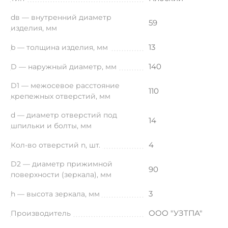
dв — внутренний диаметр
59
изделия, мм
13
b — толщина изделия, мм
140
D — наружный диаметр, мм
D1 — межосевое расстояние
110
крепежных отверстий, мм
d — диаметр отверстий под
14
шпильки и болты, мм
4
Кол-во отверстий n, шт.
D2 — диаметр прижимной
90
поверхности (зеркала), мм
3
h — высота зеркала, мм
ООО "УЗТПА"
Производитель