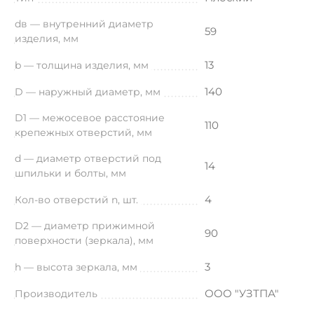
dв — внутренний диаметр
59
изделия, мм
13
b — толщина изделия, мм
140
D — наружный диаметр, мм
D1 — межосевое расстояние
110
крепежных отверстий, мм
d — диаметр отверстий под
14
шпильки и болты, мм
4
Кол-во отверстий n, шт.
D2 — диаметр прижимной
90
поверхности (зеркала), мм
3
h — высота зеркала, мм
ООО "УЗТПА"
Производитель