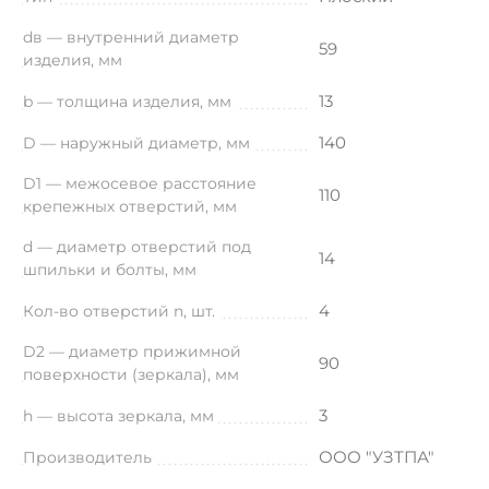
dв — внутренний диаметр
59
изделия, мм
13
b — толщина изделия, мм
140
D — наружный диаметр, мм
D1 — межосевое расстояние
110
крепежных отверстий, мм
d — диаметр отверстий под
14
шпильки и болты, мм
4
Кол-во отверстий n, шт.
D2 — диаметр прижимной
90
поверхности (зеркала), мм
3
h — высота зеркала, мм
ООО "УЗТПА"
Производитель