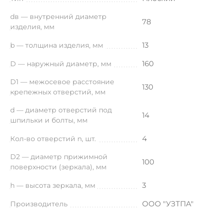
dв — внутренний диаметр
78
изделия, мм
13
b — толщина изделия, мм
160
D — наружный диаметр, мм
D1 — межосевое расстояние
130
крепежных отверстий, мм
d — диаметр отверстий под
14
шпильки и болты, мм
4
Кол-во отверстий n, шт.
D2 — диаметр прижимной
100
поверхности (зеркала), мм
3
h — высота зеркала, мм
ООО "УЗТПА"
Производитель