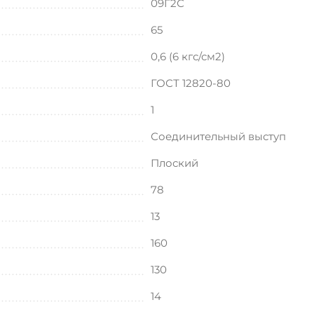
09Г2С
65
0,6 (6 кгс/см2)
ГОСТ 12820-80
1
Соединительный выступ
Плоский
78
13
160
130
14