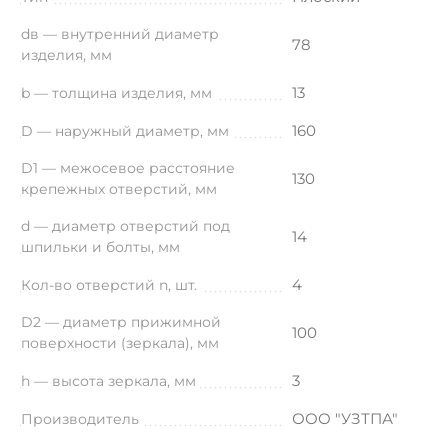
dв — внутренний диаметр
78
изделия, мм
13
b — толщина изделия, мм
160
D — наружный диаметр, мм
D1 — межосевое расстояние
130
крепежных отверстий, мм
d — диаметр отверстий под
14
шпильки и болты, мм
4
Кол-во отверстий n, шт.
D2 — диаметр прижимной
100
поверхности (зеркала), мм
3
h — высота зеркала, мм
ООО "УЗТПА"
Производитель