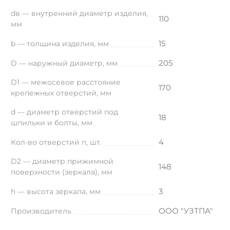
dв — внутренний диаметр изделия,
110
мм
15
b — толщина изделия, мм
205
D — наружный диаметр, мм
D1 — межосевое расстояние
170
крепежных отверстий, мм
d — диаметр отверстий под
18
шпильки и болты, мм
4
Кол-во отверстий n, шт.
D2 — диаметр прижимной
148
поверхности (зеркала), мм
3
h — высота зеркала, мм
ООО "УЗТПА"
Производитель