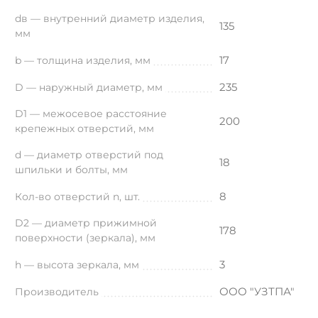
dв — внутренний диаметр изделия,
135
мм
17
b — толщина изделия, мм
235
D — наружный диаметр, мм
D1 — межосевое расстояние
200
крепежных отверстий, мм
d — диаметр отверстий под
18
шпильки и болты, мм
8
Кол-во отверстий n, шт.
D2 — диаметр прижимной
178
поверхности (зеркала), мм
3
h — высота зеркала, мм
ООО "УЗТПА"
Производитель