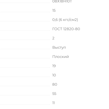
08Х18Н10Т
15
0,6 (6 кгс/см2)
ГОСТ 12820-80
2
Выступ
Плоский
19
10
80
55
11