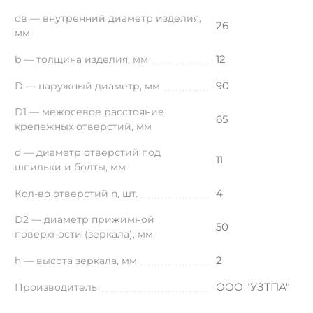
dв — внутренний диаметр изделия,
26
мм
12
b — толщина изделия, мм
90
D — наружный диаметр, мм
D1 — межосевое расстояние
65
крепежных отверстий, мм
d — диаметр отверстий под
11
шпильки и болты, мм
4
Кол-во отверстий n, шт.
D2 — диаметр прижимной
50
поверхности (зеркала), мм
2
h — высота зеркала, мм
ООО "УЗТПА"
Производитель