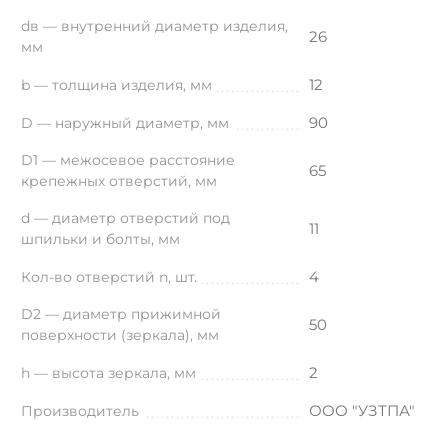
dв — внутренний диаметр изделия,
26
мм
12
b — толщина изделия, мм
90
D — наружный диаметр, мм
D1 — межосевое расстояние
65
крепежных отверстий, мм
d — диаметр отверстий под
11
шпильки и болты, мм
4
Кол-во отверстий n, шт.
D2 — диаметр прижимной
50
поверхности (зеркала), мм
2
h — высота зеркала, мм
ООО "УЗТПА"
Производитель