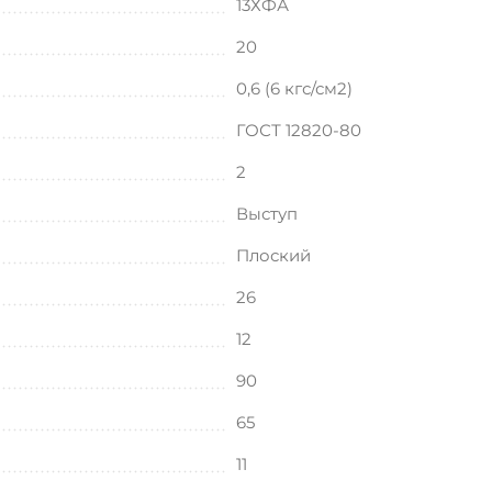
13ХФА
20
0,6 (6 кгс/см2)
ГОСТ 12820-80
2
Выступ
Плоский
26
12
90
65
11