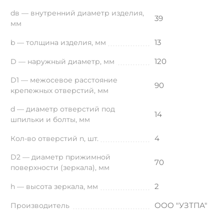
dв — внутренний диаметр изделия,
39
мм
13
b — толщина изделия, мм
120
D — наружный диаметр, мм
D1 — межосевое расстояние
90
крепежных отверстий, мм
d — диаметр отверстий под
14
шпильки и болты, мм
4
Кол-во отверстий n, шт.
D2 — диаметр прижимной
70
поверхности (зеркала), мм
2
h — высота зеркала, мм
ООО "УЗТПА"
Производитель