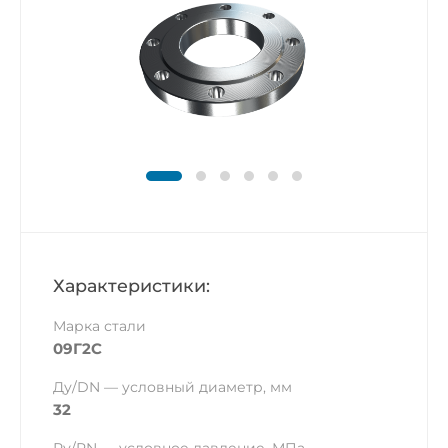
Характеристики:
Марка стали
09Г2С
Ду/DN — условный диаметр, мм
32