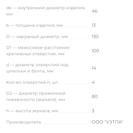
dв — внутренний диаметр изделия,
46
мм
13
b — толщина изделия, мм
130
D — наружный диаметр, мм
D1 — межосевое расстояние
100
крепежных отверстий, мм
d — диаметр отверстий под
14
шпильки и болты, мм
4
Кол-во отверстий n, шт.
D2 — диаметр прижимной
80
поверхности (зеркала), мм
3
h — высота зеркала, мм
ООО "УЗТПА"
Производитель