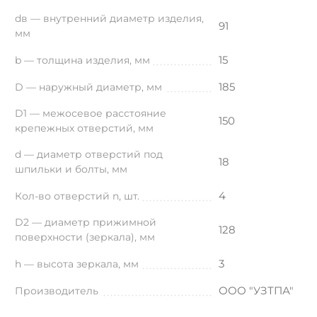
dв — внутренний диаметр изделия,
91
мм
15
b — толщина изделия, мм
185
D — наружный диаметр, мм
D1 — межосевое расстояние
150
крепежных отверстий, мм
d — диаметр отверстий под
18
шпильки и болты, мм
4
Кол-во отверстий n, шт.
D2 — диаметр прижимной
128
поверхности (зеркала), мм
3
h — высота зеркала, мм
ООО "УЗТПА"
Производитель