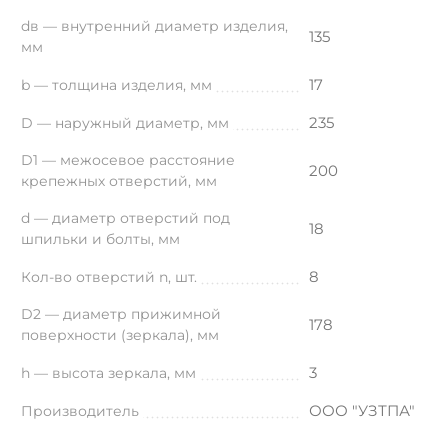
dв — внутренний диаметр изделия,
135
мм
17
b — толщина изделия, мм
235
D — наружный диаметр, мм
D1 — межосевое расстояние
200
крепежных отверстий, мм
d — диаметр отверстий под
18
шпильки и болты, мм
8
Кол-во отверстий n, шт.
D2 — диаметр прижимной
178
поверхности (зеркала), мм
3
h — высота зеркала, мм
ООО "УЗТПА"
Производитель