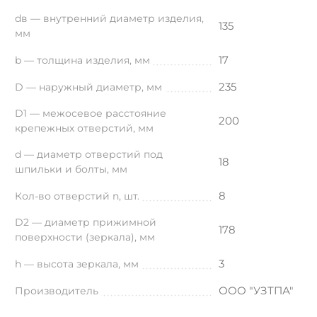
dв — внутренний диаметр изделия,
135
мм
17
b — толщина изделия, мм
235
D — наружный диаметр, мм
D1 — межосевое расстояние
200
крепежных отверстий, мм
d — диаметр отверстий под
18
шпильки и болты, мм
8
Кол-во отверстий n, шт.
D2 — диаметр прижимной
178
поверхности (зеркала), мм
3
h — высота зеркала, мм
ООО "УЗТПА"
Производитель