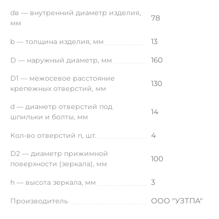
dв — внутренний диаметр изделия,
78
мм
13
b — толщина изделия, мм
160
D — наружный диаметр, мм
D1 — межосевое расстояние
130
крепежных отверстий, мм
d — диаметр отверстий под
14
шпильки и болты, мм
4
Кол-во отверстий n, шт.
D2 — диаметр прижимной
100
поверхности (зеркала), мм
3
h — высота зеркала, мм
ООО "УЗТПА"
Производитель