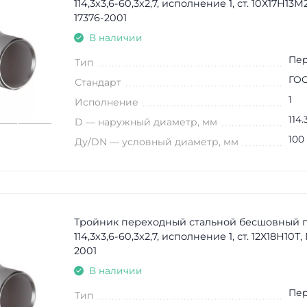
114,3х3,6-60,3х2,7, исполнение 1, ст. 10Х17Н13М
17376-2001
В наличии
Пе
Тип
ГОС
Стандарт
1
Исполнение
114.
D — наружный диаметр, мм
100
Ду/DN — условный диаметр, мм
Тройник переходный стальной бесшовный 
114,3х3,6-60,3х2,7, исполнение 1, ст. 12Х18Н10Т,
2001
В наличии
Пе
Тип