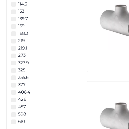
114.3
133
139.7
159
168.3
219
219.1
273
323.9
325
355.6
377
406.4
426
457
508
610