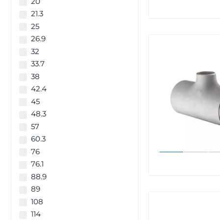
20
21.3
25
26.9
32
33.7
38
42.4
45
48.3
57
60.3
76
76.1
88.9
89
108
114