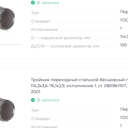
В наличии
Пе
Тип
ГОС
Стандарт
1
Исполнение
114.
D — наружный диаметр, мм
100
Ду/DN — условный диаметр, мм
Тройник переходный стальной бесшовный 
114,3х3,6-76,1х2,9, исполнение 1, ст. 08Х18Н10Т,
2001
В наличии
Пе
Тип
ГОС
Стандарт
1
Исполнение