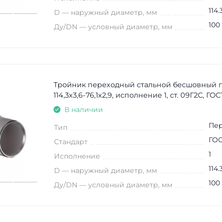
114.
D — наружный диаметр, мм
100
Ду/DN — условный диаметр, мм
Тройник переходный стальной бесшовный 
114,3х3,6-76,1х2,9, исполнение 1, ст. 09Г2С, ГО
В наличии
Пе
Тип
ГОС
Стандарт
1
Исполнение
114.
D — наружный диаметр, мм
100
Ду/DN — условный диаметр, мм