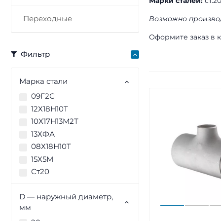
Марки сталей:
ст.20
Переходные
Возможно произво
Оформите заказ в к
Фильтр
Марка стали
09Г2С
12Х18Н10Т
10Х17Н13М2Т
13ХФА
08Х18Н10Т
15Х5М
Ст20
D — наружный диаметр,
мм