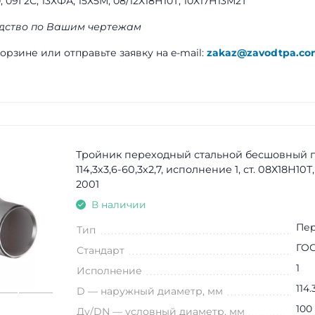
, 09Г2С, 13ХФА, 15Х5М, 08/12Х18Н10Т, 10Х17Н13М2Т
дство по Вашим чертежам
орзине или отправьте заявку на e-mail:
zakaz@zavodtpa.co
Тройник переходный стальной бесшовный 
114,3х3,6-60,3х2,7, исполнение 1, ст. 08Х18Н10Т
2001
В наличии
Пе
Тип
ГОС
Стандарт
1
Исполнение
114.
D — наружный диаметр, мм
100
Ду/DN — условный диаметр, мм