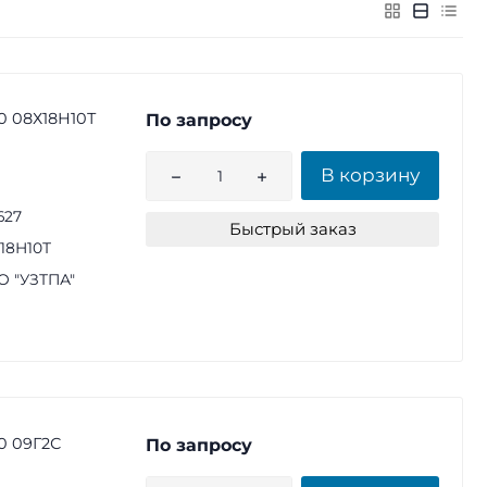
0 08Х18Н10Т
По запросу
В корзину
627
Быстрый заказ
18Н10Т
 "УЗТПА"
0 09Г2С
По запросу