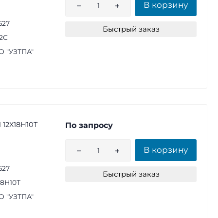
В корзину
627
Быстрый заказ
2С
 "УЗТПА"
 12Х18Н10Т
По запросу
В корзину
627
Быстрый заказ
18Н10Т
 "УЗТПА"