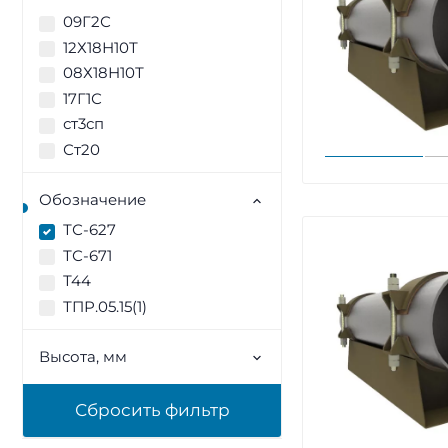
09Г2С
12Х18Н10Т
08Х18Н10Т
17Г1С
ст3сп
Ст20
Обозначение
ТС-627
ТС-671
Т44
ТПР.05.15(1)
Высота, мм