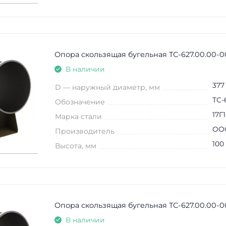
Опора скользящая бугельная ТС-627.00.00-00
В наличии
377
D — наружный диаметр, мм
ТС-
Обозначение
17Г
Марка стали
ООО
Производитель
100
Высота, мм
Опора скользящая бугельная ТС-627.00.00-0
В наличии