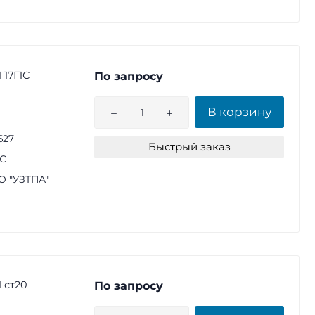
 17Г1С
По запросу
В корзину
627
Быстрый заказ
1С
 "УЗТПА"
 ст20
По запросу