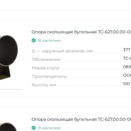
Опора скользящая бугельная ТС-627.00.00-0
В наличии
377
D — наружный диаметр, мм
ТС-
Обозначение
08Х
Марка стали
ООО
Производитель
100
Высота, мм
Опора скользящая бугельная ТС-627.00.00-0
В наличии