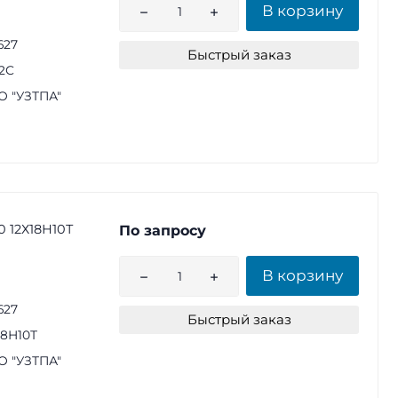
В корзину
627
Быстрый заказ
2С
 "УЗТПА"
0 12Х18Н10Т
По запросу
В корзину
627
Быстрый заказ
18Н10Т
 "УЗТПА"