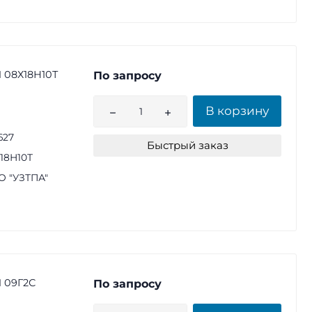
1 08Х18Н10Т
По запросу
В корзину
627
Быстрый заказ
18Н10Т
 "УЗТПА"
1 09Г2С
По запросу