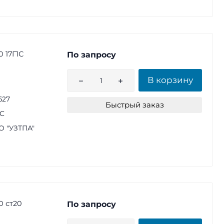
 17Г1С
По запросу
В корзину
627
Быстрый заказ
1С
 "УЗТПА"
0 ст20
По запросу