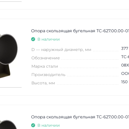
Опора скользящая бугельная ТС-627.00.00-0
В наличии
377
D — наружный диаметр, мм
ТС-
Обозначение
08Х
Марка стали
ООО
Производитель
150
Высота, мм
Опора скользящая бугельная ТС-627.00.00-0
В наличии