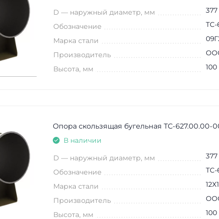
377
D — наружный диаметр, мм
ТС-
Обозначение
09Г
Марка стали
ООО
Производитель
100
Высота, мм
Опора скользящая бугельная ТС-627.00.00-0
В наличии
377
D — наружный диаметр, мм
ТС-
Обозначение
12Х
Марка стали
ООО
Производитель
100
Высота, мм