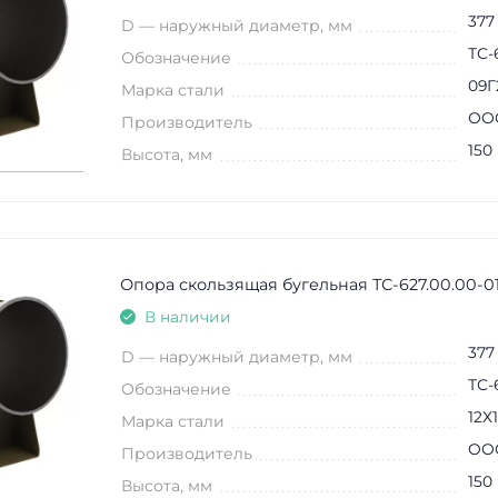
377
D — наружный диаметр, мм
ТС-
Обозначение
09Г
Марка стали
ООО
Производитель
150
Высота, мм
Опора скользящая бугельная ТС-627.00.00-01
В наличии
377
D — наружный диаметр, мм
ТС-
Обозначение
12Х
Марка стали
ООО
Производитель
150
Высота, мм