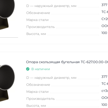
377
D — наружный диаметр, мм
ТС-
Обозначение
Ст2
Марка стали
ООО
Производитель
100
Высота, мм
Опора скользящая бугельная ТС-627.00.00-0
В наличии
377
D — наружный диаметр, мм
ТС-
Обозначение
ст3
Марка стали
ООО
Производитель
100
Высота, мм