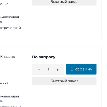
Быстрый заказ
енка
ржавеющая
ль
ктрический
 Классик
По запросу
В корзину
Быстрый заказ
енка
ржавеющая
ль