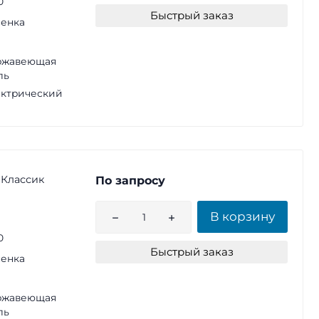
0
Быстрый заказ
енка
ржавеющая
ль
ктрический
 Классик
По запросу
В корзину
0
Быстрый заказ
енка
ржавеющая
ль