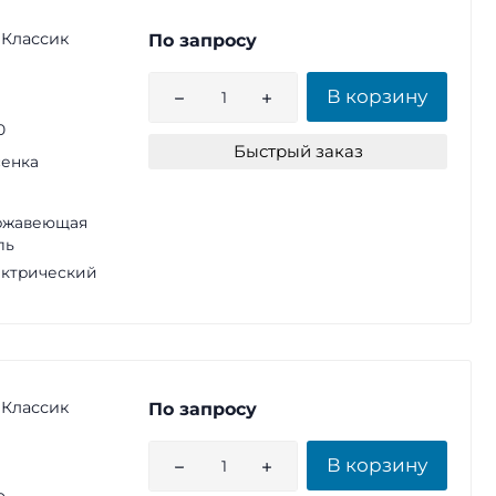
 Классик
По запросу
В корзину
0
Быстрый заказ
енка
ржавеющая
ль
ктрический
 Классик
По запросу
В корзину