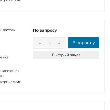
ктрический
 Классик
По запросу
В корзину
Быстрый заказ
енка
ржавеющая
ль
ктрический