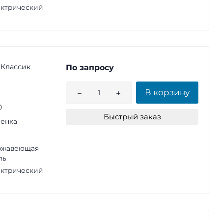
ктрический
 Классик
По запросу
В корзину
0
Быстрый заказ
енка
ржавеющая
ль
ктрический