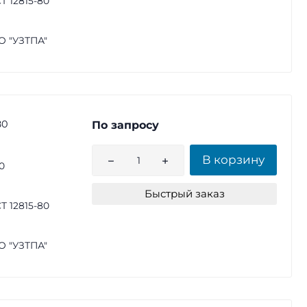
Т 12815-80
 "УЗТПА"
80
По запросу
В корзину
0
Быстрый заказ
Т 12815-80
 "УЗТПА"