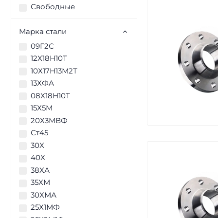
Свободные
Марка стали
09Г2С
12Х18Н10Т
10Х17Н13М2Т
13ХФА
08Х18Н10Т
15Х5М
20Х3МВФ
Ст45
30Х
40Х
38ХА
35ХМ
30ХМА
25Х1МФ