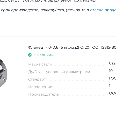
ст.20, 09Г2С, 13ХФА, 15Х5М, 08/12Х18Н10Т, 10Х17Н13М2Т
 срок производства, пожалуйста, уточняйте в
отделе прод
Фланец 1-10-0,6 (6 кгс/см2) Ст20 ГОСТ 12815-8
В наличии
Ст2
Марка стали
10
Ду/DN — условный диаметр, мм
ГОС
Стандарт
1
Исполнение
ООО
Производитель