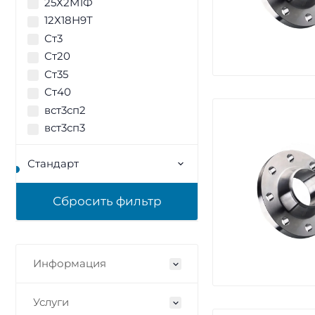
25Х2М1Ф
12Х18Н9Т
Ст3
Ст20
Ст35
Ст40
вст3сп2
вст3сп3
Стандарт
Информация
Услуги