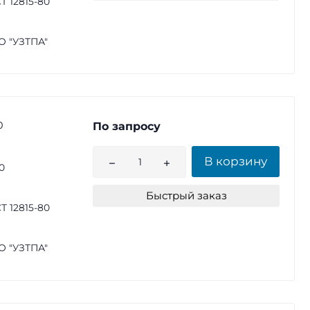
Т 12815-80
 "УЗТПА"
0
По запросу
В корзину
0
Быстрый заказ
Т 12815-80
 "УЗТПА"