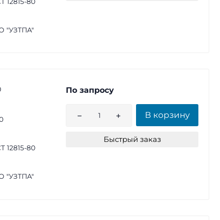
Т 12815-80
 "УЗТПА"
0
По запросу
В корзину
0
Быстрый заказ
Т 12815-80
 "УЗТПА"