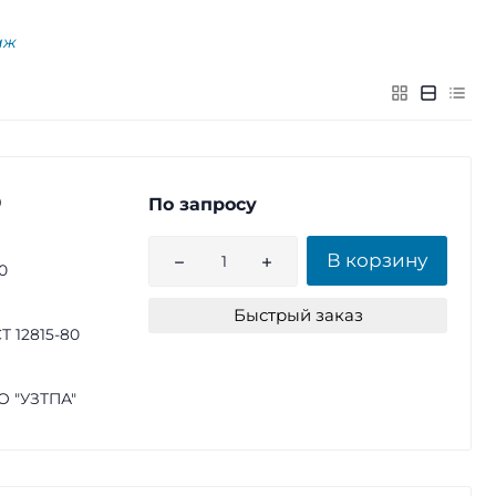
аж
0
По запросу
В корзину
0
Быстрый заказ
Т 12815-80
 "УЗТПА"