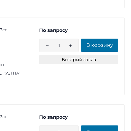
т3сп
По запросу
В корзину
Быстрый заказ
сп
 "УЗТПА"
т3сп
По запросу