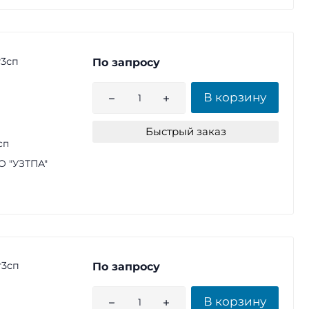
т3сп
По запросу
В корзину
Быстрый заказ
сп
 "УЗТПА"
т3сп
По запросу
В корзину