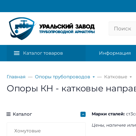
Каталог товаров
Информация
Главная
Опоры трубопроводов
Катковые
Опоры КН - катковые напра
Каталог
Марки сталей:
ст3с
Цены, наличие или
Хомутовые