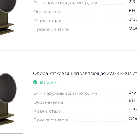
219
D — наружный диаметр, мм
КН
Обозначение
ст3
Марка стали
ООО
Производитель
Опора катковая направляющая 273-КН-Х13 с
В наличии
273
D — наружный диаметр, мм
КН
Обозначение
ст3
Марка стали
ООО
Производитель