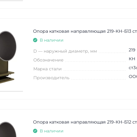
Опора катковая направляющая 219-КН-Б13 с
В наличии
219
D — наружный диаметр, мм
КН
Обозначение
ст3
Марка стали
ООО
Производитель
Опора катковая направляющая 219-КН-Б12 с
В наличии