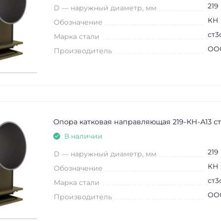
219
D — наружный диаметр, мм
КН
Обозначение
ст3
Марка стали
ООО
Производитель
Опора катковая направляющая 219-КН-А13 с
В наличии
219
D — наружный диаметр, мм
КН
Обозначение
ст3
Марка стали
ООО
Производитель