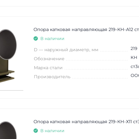
Опора катковая направляющая 219-КН-А12 с
В наличии
219
D — наружный диаметр, мм
КН
Обозначение
ст3
Марка стали
ООО
Производитель
Опора катковая направляющая 219-КН-Х11 ст
В наличии