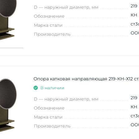
219
D — наружный диаметр, мм
КН
Обозначение
ст3
Марка стали
ООО
Производитель
Опора катковая направляющая 219-КН-Х12 ст
В наличии
219
D — наружный диаметр, мм
КН
Обозначение
ст3
Марка стали
ООО
Производитель