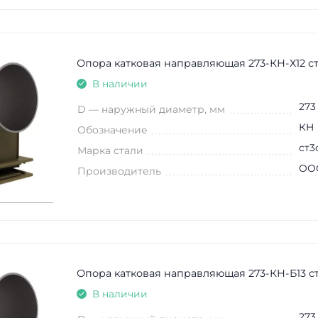
Опора катковая направляющая 273-КН-Х12 с
В наличии
273
D — наружный диаметр, мм
КН
Обозначение
ст3
Марка стали
ООО
Производитель
Опора катковая направляющая 273-КН-Б13 с
В наличии
273