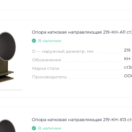
Опора катковая направляющая 219-КН-А11 ст
В наличии
219
D — наружный диаметр, мм
КН
Обозначение
ст3
Марка стали
ООО
Производитель
Опора катковая направляющая 219-КН-Х13 ст
В наличии