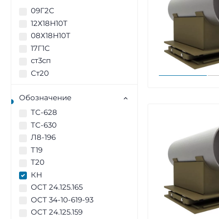
09Г2С
12Х18Н10Т
08Х18Н10Т
17Г1С
ст3сп
Ст20
Обозначение
ТС-628
ТС-630
Л8-196
Т19
Т20
КН
ОСТ 24.125.165
ОСТ 34-10-619-93
ОСТ 24.125.159