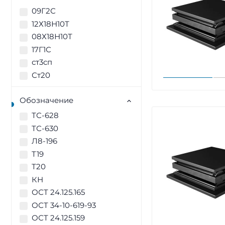
09Г2С
12Х18Н10Т
08Х18Н10Т
17Г1С
ст3сп
Ст20
Обозначение
ТС-628
ТС-630
Л8-196
Т19
Т20
КН
ОСТ 24.125.165
ОСТ 34-10-619-93
ОСТ 24.125.159