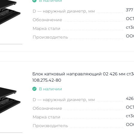
В наличии
377
D — наружный диаметр, мм
ОСТ
Обозначение
ст3
Марка стали
ООО
Производитель
Блок катковый направляющий 02 426 мм ст3
108.275.42-80
В наличии
426
D — наружный диаметр, мм
ОСТ
Обозначение
ст3
Марка стали
ООО
Производитель