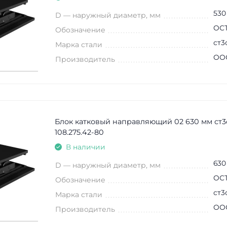
530
D — наружный диаметр, мм
ОСТ
Обозначение
ст3
Марка стали
ООО
Производитель
Блок катковый направляющий 02 630 мм ст3
108.275.42-80
В наличии
630
D — наружный диаметр, мм
ОСТ
Обозначение
ст3
Марка стали
ООО
Производитель