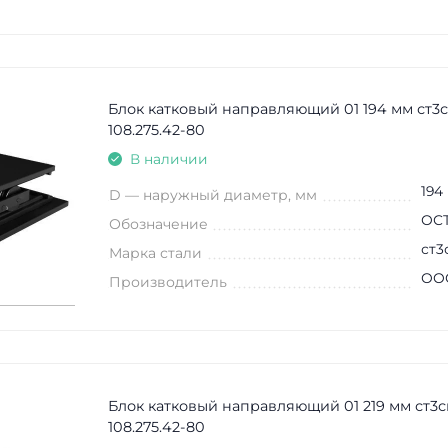
Блок катковый направляющий 01 194 мм ст3
108.275.42-80
В наличии
194
D — наружный диаметр, мм
ОСТ
Обозначение
ст3
Марка стали
ООО
Производитель
Блок катковый направляющий 01 219 мм ст3
108.275.42-80