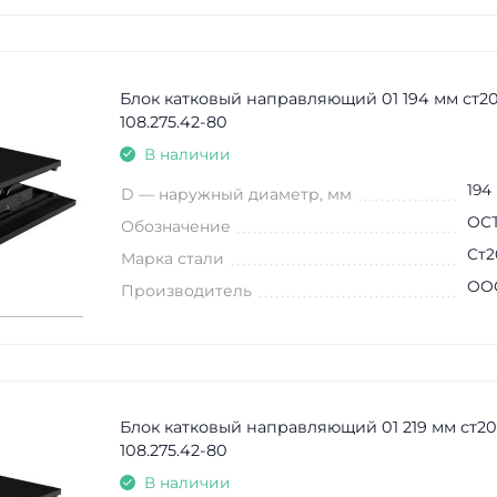
Блок катковый направляющий 01 194 мм ст2
108.275.42-80
В наличии
194
D — наружный диаметр, мм
ОСТ
Обозначение
Ст2
Марка стали
ООО
Производитель
Блок катковый направляющий 01 219 мм ст2
108.275.42-80
В наличии