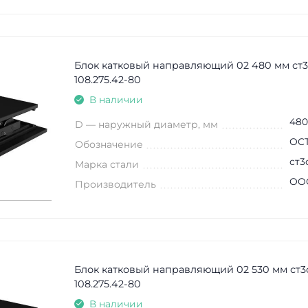
Блок катковый направляющий 02 480 мм ст
108.275.42-80
В наличии
480
D — наружный диаметр, мм
ОСТ
Обозначение
ст3
Марка стали
ООО
Производитель
Блок катковый направляющий 02 530 мм ст3
108.275.42-80
В наличии