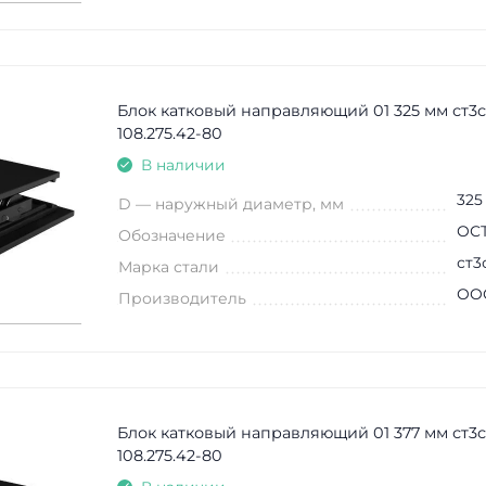
Блок катковый направляющий 01 325 мм ст3
108.275.42-80
В наличии
325
D — наружный диаметр, мм
ОСТ
Обозначение
ст3
Марка стали
ООО
Производитель
Блок катковый направляющий 01 377 мм ст3
108.275.42-80