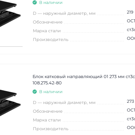
В наличии
219
D — наружный диаметр, мм
ОСТ
Обозначение
ст3
Марка стали
ООО
Производитель
Блок катковый направляющий 01 273 мм ст3
108.275.42-80
В наличии
273
D — наружный диаметр, мм
ОСТ
Обозначение
ст3
Марка стали
ООО
Производитель