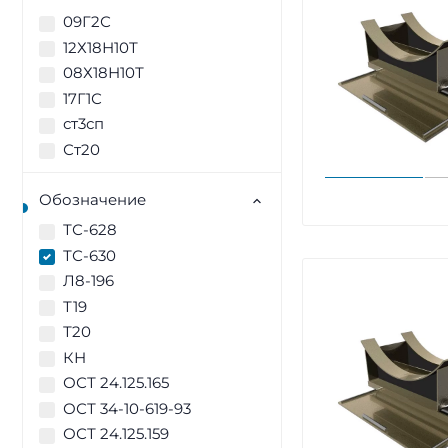
09Г2С
12Х18Н10Т
08Х18Н10Т
17Г1С
ст3сп
Ст20
Обозначение
ТС-628
ТС-630
Л8-196
Т19
Т20
КН
ОСТ 24.125.165
ОСТ 34-10-619-93
ОСТ 24.125.159