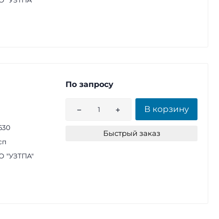
По запросу
В корзину
630
Быстрый заказ
сп
 "УЗТПА"