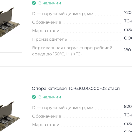
В наличии
720
D — наружный диаметр, мм
ТС-
Обозначение
ст3
Марка стали
ООО
Производитель
Вертикальная нагрузка при рабочей
180
среде до 150°C, Н (КГС)
Опора катковая ТС-630.00.000-02 ст3сп
В наличии
820
D — наружный диаметр, мм
ТС-
Обозначение
ст3
Марка стали
ООО