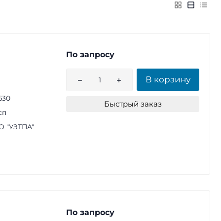
По запросу
В корзину
630
Быстрый заказ
сп
 "УЗТПА"
По запросу