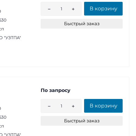
В корзину
0
630
Быстрый заказ
сп
 "УЗТПА"
По запросу
В корзину
0
630
Быстрый заказ
сп
 "УЗТПА"