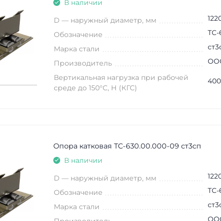
В наличии
122
D — наружный диаметр, мм
ТС-
Обозначение
ст3
Марка стали
ООО
Производитель
Вертикальная нагрузка при рабочей
400
среде до 150°C, Н (КГС)
Опора катковая ТС-630.00.000-09 ст3сп
В наличии
122
D — наружный диаметр, мм
ТС-
Обозначение
ст3
Марка стали
ООО
Производитель