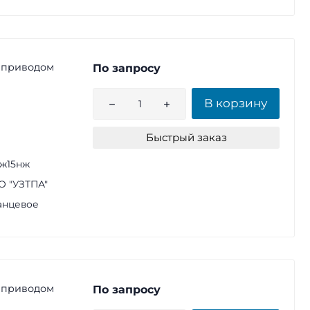
 приводом
По запросу
В корзину
Быстрый заказ
ж15нж
 "УЗТПА"
анцевое
 приводом
По запросу