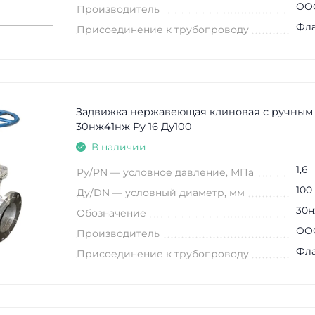
ООО
Производитель
Фл
Присоединение к трубопроводу
Задвижка нержавеющая клиновая с ручным
30нж41нж Ру 16 Ду100
В наличии
1,6
Ру/PN — условное давление, МПа
100
Ду/DN — условный диаметр, мм
30н
Обозначение
ООО
Производитель
Фл
Присоединение к трубопроводу