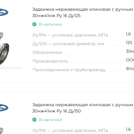
Задвижка нержавеющая клиновая с ручным
30нж41нж Ру 16 Ду125
В наличии
1,6
Ру/PN — условное давление, МПа
125
Ду/DN — условный диаметр, мм
30н
Обозначение
ООО
Производитель
Фл
Присоединение к трубопроводу
Задвижка нержавеющая клиновая с ручным
30нж41нж Ру 16 Ду150
В наличии
1,6
Ру/PN — условное давление, МПа