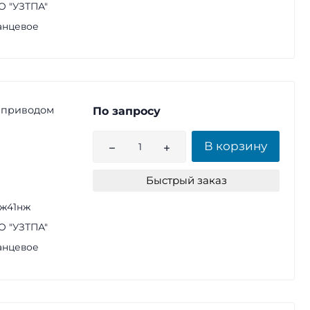
 "УЗТПА"
анцевое
 приводом
По запросу
В корзину
Быстрый заказ
ж41нж
 "УЗТПА"
анцевое