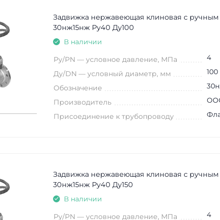
Задвижка нержавеющая клиновая с ручным
30нж15нж Ру40 Ду100
В наличии
4
Ру/PN — условное давление, МПа
100
Ду/DN — условный диаметр, мм
30н
Обозначение
ООО
Производитель
Фл
Присоединение к трубопроводу
Задвижка нержавеющая клиновая с ручным
30нж15нж Ру40 Ду150
В наличии
4
Ру/PN — условное давление, МПа