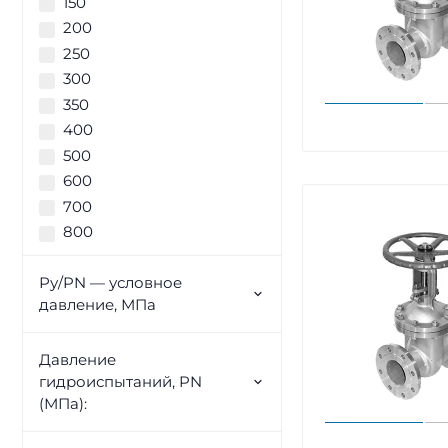
150
200
250
300
350
400
500
600
700
800
Ру/PN — условное
давление, МПа
Давление
гидроиспытаний, PN
(МПа):