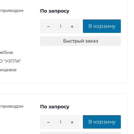
 приводом
По запросу
В корзину
Быстрый заказ
ж15нж
 "УЗТПА"
анцевое
 приводом
По запросу
В корзину