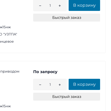
В корзину
Быстрый заказ
ж15нж
 "УЗТПА"
анцевое
 приводом
По запросу
В корзину
Быстрый заказ
ж15нж