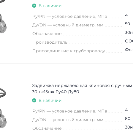
В наличии
4
Ру/PN — условное давление, МПа
50
Ду/DN — условный диаметр, мм
30н
Обозначение
ООО
Производитель
Фл
Присоединение к трубопроводу
Задвижка нержавеющая клиновая с ручным
30нж15нж Ру40 Ду80
В наличии
4
Ру/PN — условное давление, МПа
80
Ду/DN — условный диаметр, мм
30н
Обозначение