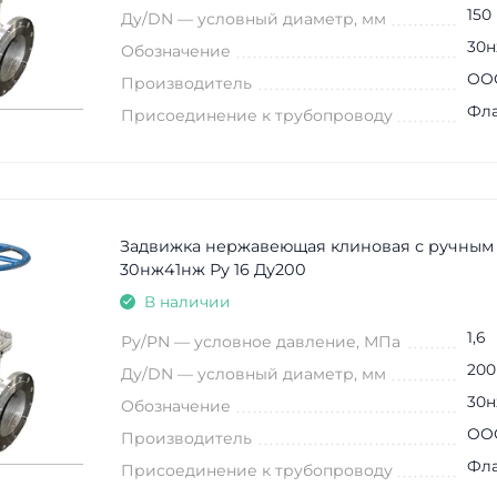
150
Ду/DN — условный диаметр, мм
30н
Обозначение
ООО
Производитель
Фл
Присоединение к трубопроводу
Задвижка нержавеющая клиновая с ручным
30нж41нж Ру 16 Ду200
В наличии
1,6
Ру/PN — условное давление, МПа
200
Ду/DN — условный диаметр, мм
30н
Обозначение
ООО
Производитель
Фл
Присоединение к трубопроводу