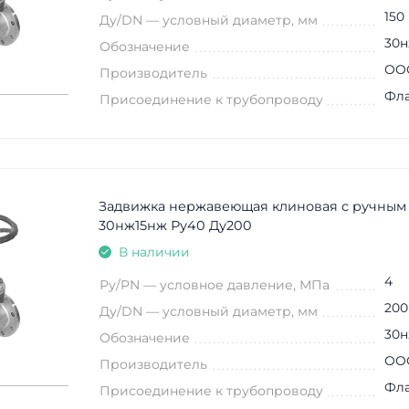
150
Ду/DN — условный диаметр, мм
30н
Обозначение
ООО
Производитель
Фл
Присоединение к трубопроводу
Задвижка нержавеющая клиновая с ручным
30нж15нж Ру40 Ду200
В наличии
4
Ру/PN — условное давление, МПа
200
Ду/DN — условный диаметр, мм
30н
Обозначение
ООО
Производитель
Фл
Присоединение к трубопроводу