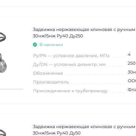
Задвижка нержавеющая клиновая с ручным
30нж15нж Ру40 Ду250
В наличии
4
Ру/PN — условное давление, МПа
250
Ду/DN — условный диаметр, мм
30н
Обозначение
ООО
Производитель
Фл
Присоединение к трубопроводу
Задвижка нержавеющая клиновая с ручным
30нж15нж Ру40 Ду50