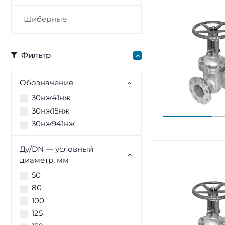
Шиберные
Фильтр
Обозначение
30нж41нж
30нж15нж
30нж941нж
Ду/DN — условный
диаметр, мм
50
80
100
125