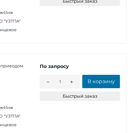
Быстрый заказ
ж41нж
 "УЗТПА"
анцевое
 приводом
По запросу
В корзину
Быстрый заказ
ж41нж
 "УЗТПА"
анцевое