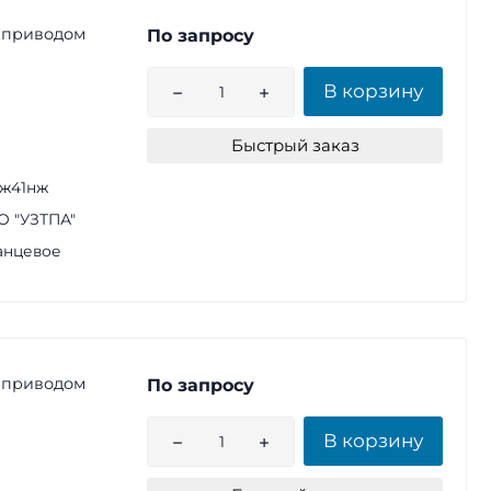
 приводом
По запросу
В корзину
Быстрый заказ
ж41нж
 "УЗТПА"
анцевое
 приводом
По запросу
В корзину