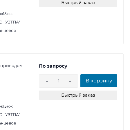
Быстрый заказ
ж15нж
 "УЗТПА"
анцевое
 приводом
По запросу
В корзину
Быстрый заказ
ж15нж
 "УЗТПА"
анцевое