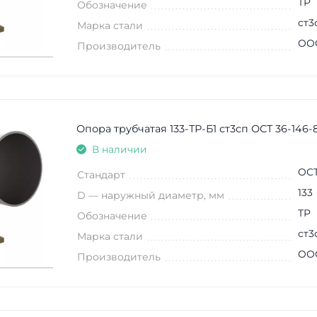
ТР
Обозначение
ст3
Марка стали
ООО
Производитель
Опора трубчатая 133-ТР-Б1 ст3сп ОСТ 36-146-
В наличии
ОСТ
Стандарт
133
D — наружный диаметр, мм
ТР
Обозначение
ст3
Марка стали
ООО
Производитель