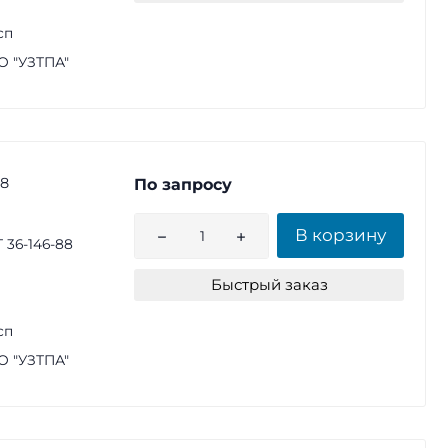
сп
 "УЗТПА"
88
По запросу
В корзину
 36-146-88
Быстрый заказ
сп
 "УЗТПА"