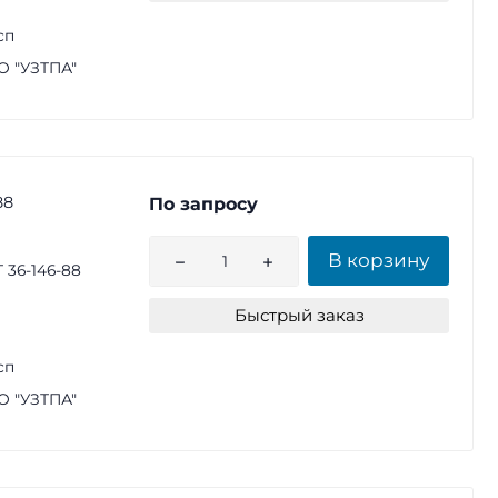
сп
 "УЗТПА"
88
По запросу
В корзину
 36-146-88
Быстрый заказ
сп
 "УЗТПА"