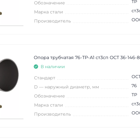
ТР
Обозначение
ст3
Марка стали
ООО
Производитель
Опора трубчатая 76-ТР-А1 ст3сп ОСТ 36-146-8
В наличии
ОСТ
Стандарт
76
D — наружный диаметр, мм
ТР
Обозначение
ст3
Марка стали
ООО
Производитель