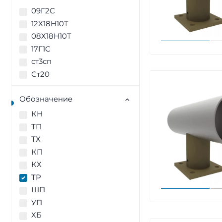
09Г2С
12Х18Н10Т
08Х18Н10Т
17Г1С
ст3сп
Ст20
Обозначение
КН
ТП
ТХ
КП
КХ
ТР
ШП
УП
ХБ