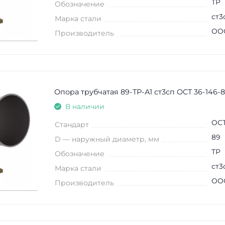
ТР
Обозначение
ст3
Марка стали
ООО
Производитель
Опора трубчатая 89-ТР-А1 ст3сп ОСТ 36-146-
В наличии
ОСТ
Стандарт
89
D — наружный диаметр, мм
ТР
Обозначение
ст3
Марка стали
ООО
Производитель