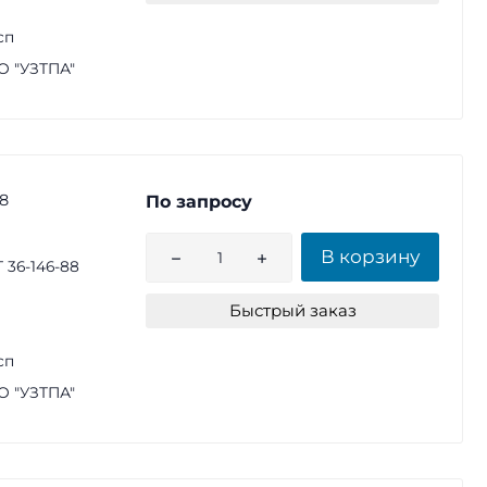
сп
 "УЗТПА"
8
По запросу
В корзину
 36-146-88
Быстрый заказ
сп
 "УЗТПА"