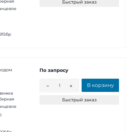
берная
Быстрый заказ
анцевое
915бр
водом
По запросу
В корзину
вижка
берная
Быстрый заказ
анцевое
0
5