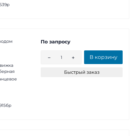
539р
водом
По запросу
В корзину
вижка
берная
Быстрый заказ
анцевое
915бр