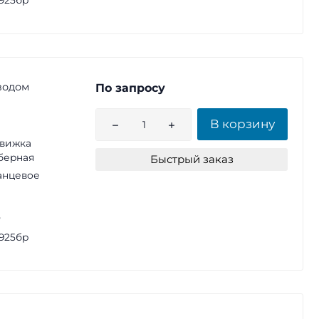
925бр
водом
По запросу
В корзину
вижка
берная
Быстрый заказ
анцевое
5
925бр