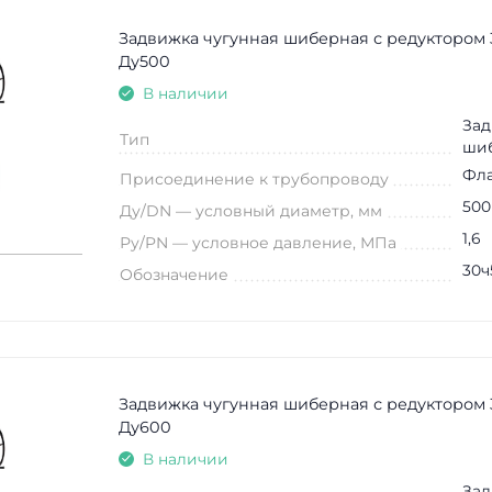
Задвижка чугунная шиберная с редуктором 
Ду500
В наличии
Зад
Тип
ши
Фл
Присоединение к трубопроводу
500
Ду/DN — условный диаметр, мм
1,6
Ру/PN — условное давление, МПа
30ч
Обозначение
Задвижка чугунная шиберная с редуктором 
Ду600
В наличии
Зад