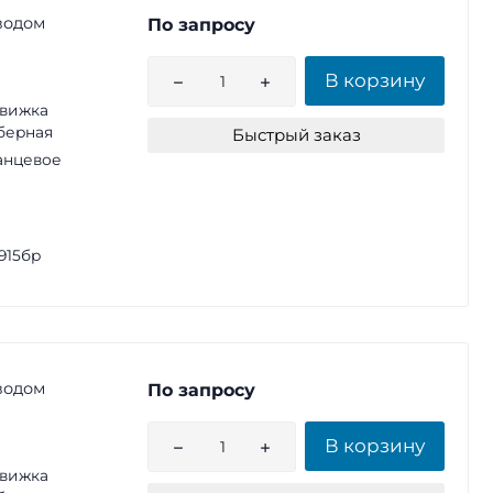
водом
По запросу
В корзину
вижка
берная
Быстрый заказ
анцевое
915бр
водом
По запросу
В корзину
вижка