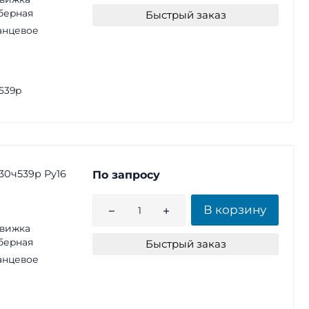
берная
Быстрый заказ
анцевое
539р
30ч539р Ру16
По запросу
В корзину
вижка
берная
Быстрый заказ
анцевое