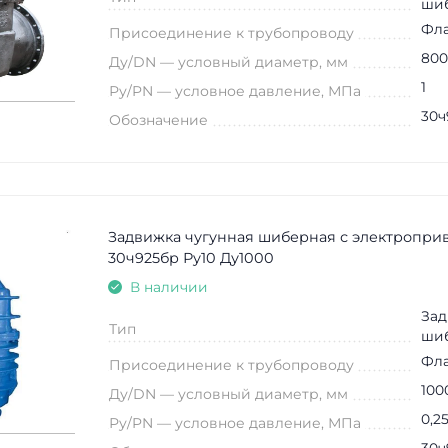
ши
Фл
Присоединение к трубопроводу
800
Ду/DN — условный диаметр, мм
1
Ру/PN — условное давление, МПа
30ч
Обозначение
Задвижка чугунная шиберная с электропри
30ч925бр Ру10 Ду1000
В наличии
Зад
Тип
ши
Фл
Присоединение к трубопроводу
100
Ду/DN — условный диаметр, мм
0,2
Ру/PN — условное давление, МПа