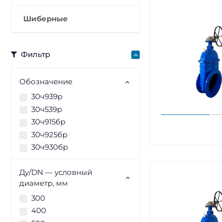
Шиберные
Фильтр
Обозначение
30ч939р
30ч539р
30ч915бр
30ч925бр
30ч930бр
Ду/DN — условный
диаметр, мм
300
400