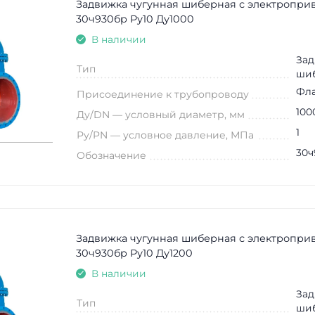
Задвижка чугунная шиберная с электропри
30ч930бр Ру10 Ду1000
В наличии
Зад
Тип
ши
Фл
Присоединение к трубопроводу
100
Ду/DN — условный диаметр, мм
1
Ру/PN — условное давление, МПа
30ч
Обозначение
Задвижка чугунная шиберная с электропри
30ч930бр Ру10 Ду1200
В наличии
Зад
Тип
ши