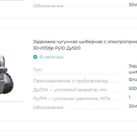
30ч
Обозначение
Задвижка чугунная шиберная с электропри
30ч915бр Ру10 Ду500
В наличии
Зад
Тип
ши
Фл
Присоединение к трубопроводу
500
Ду/DN — условный диаметр, мм
1
Ру/PN — условное давление, МПа
30ч
Обозначение