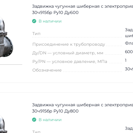
Задвижка чугунная шиберная с электропри
30ч915бр Ру10 Ду600
В наличии
Зад
Тип
ши
Фл
Присоединение к трубопроводу
600
Ду/DN — условный диаметр, мм
1
Ру/PN — условное давление, МПа
30ч
Обозначение
Задвижка чугунная шиберная с электропри
30ч915бр Ру10 Ду800
В наличии
Зад
Тип