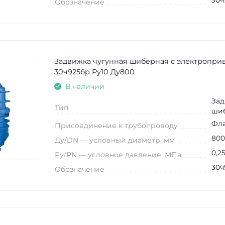
30ч
Обозначение
Задвижка чугунная шиберная с электропри
30ч925бр Ру10 Ду800
В наличии
Зад
Тип
ши
Фл
Присоединение к трубопроводу
800
Ду/DN — условный диаметр, мм
0,2
Ру/PN — условное давление, МПа
30ч
Обозначение