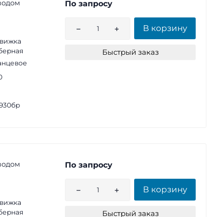
водом
По запросу
В корзину
вижка
берная
Быстрый заказ
анцевое
0
930бр
водом
По запросу
В корзину
вижка
берная
Быстрый заказ