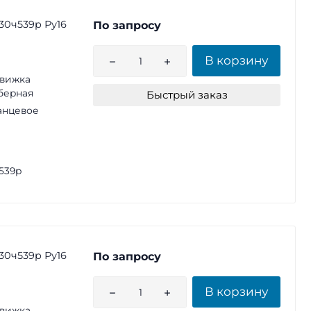
30ч539р Ру16
По запросу
В корзину
вижка
берная
Быстрый заказ
анцевое
539р
30ч539р Ру16
По запросу
В корзину
вижка