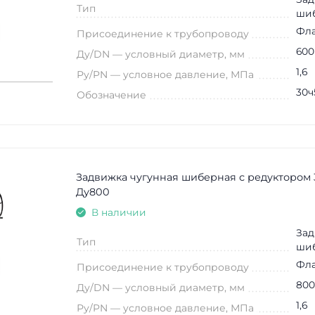
Тип
ши
Фл
Присоединение к трубопроводу
600
Ду/DN — условный диаметр, мм
1,6
Ру/PN — условное давление, МПа
30ч
Обозначение
Задвижка чугунная шиберная с редуктором 
Ду800
В наличии
Зад
Тип
ши
Фл
Присоединение к трубопроводу
800
Ду/DN — условный диаметр, мм
1,6
Ру/PN — условное давление, МПа