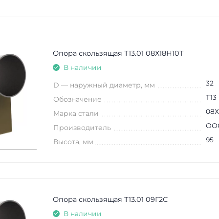
Опора скользящая Т13.01 08Х18Н10Т
В наличии
32
D — наружный диаметр, мм
Т13
Обозначение
08Х
Марка стали
ООО
Производитель
95
Высота, мм
Опора скользящая Т13.01 09Г2С
В наличии