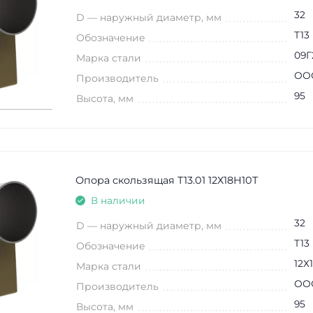
32
D — наружный диаметр, мм
Т13
Обозначение
09Г
Марка стали
ООО
Производитель
95
Высота, мм
Опора скользящая Т13.01 12Х18Н10Т
В наличии
32
D — наружный диаметр, мм
Т13
Обозначение
12Х
Марка стали
ООО
Производитель
95
Высота, мм