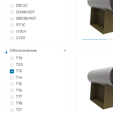
09Г2С
12Х18Н10Т
08Х18Н10Т
17Г1С
ст3сп
Ст20
Обозначение
Т19
Т20
Т13
Т14
Т15
Т16
Т17
Т18
Т21