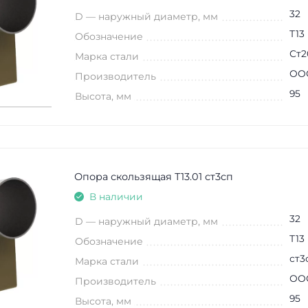
32
D — наружный диаметр, мм
Т13
Обозначение
Ст2
Марка стали
ООО
Производитель
95
Высота, мм
Опора скользящая Т13.01 ст3сп
В наличии
32
D — наружный диаметр, мм
Т13
Обозначение
ст3
Марка стали
ООО
Производитель
95
Высота, мм