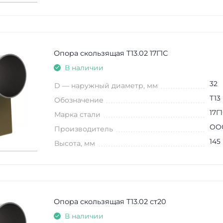
Опора скользящая Т13.02 17Г1С
В наличии
32
D — наружный диаметр, мм
Т13
Обозначение
17Г
Марка стали
ООО
Производитель
145
Высота, мм
Опора скользящая Т13.02 ст20
В наличии