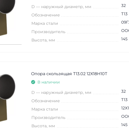
32
D — наружный диаметр, мм
Т13
Обозначение
09Г
Марка стали
ООО
Производитель
145
Высота, мм
Опора скользящая Т13.02 12Х18Н10Т
В наличии
32
D — наружный диаметр, мм
Т13
Обозначение
12Х
Марка стали
ООО
Производитель
145
Высота, мм