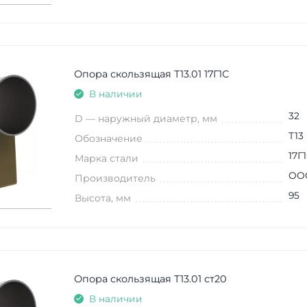
Опора скользящая Т13.01 17Г1С
В наличии
32
D — наружный диаметр, мм
Т13
Обозначение
17Г
Марка стали
ООО
Производитель
95
Высота, мм
Опора скользящая Т13.01 ст20
В наличии