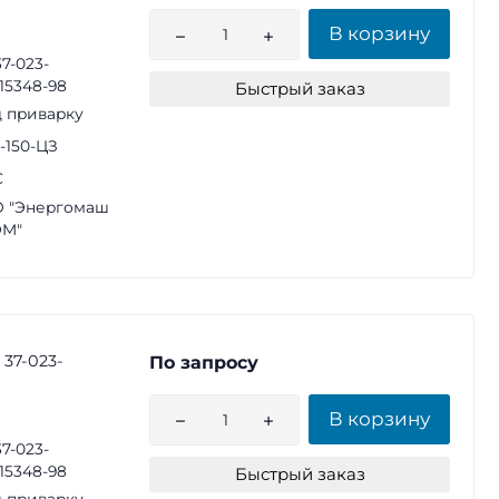
В корзину
37-023-
15348-98
Быстрый заказ
 приварку
2-150-ЦЗ
С
 "Энергомаш
ЭМ"
 37-023-
По запросу
В корзину
37-023-
15348-98
Быстрый заказ
 приварку