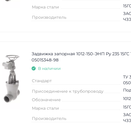
15Г
Марка стали
ЗАО
Производитель
ЧЗ
Задвижка запорная 1012-150-ЭНП Ру 235 15ГС 
05015348-98
В наличии
ТУ 
Стандарт
050
Под
Присоединение к трубопроводу
101
Обозначение
15Г
Марка стали
ЗАО
Производитель
ЧЗ