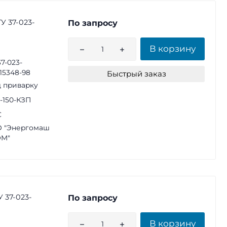
У 37-023-
По запросу
В корзину
37-023-
15348-98
Быстрый заказ
 приварку
2-150-КЗП
С
 "Энергомаш
ЭМ"
У 37-023-
По запросу
В корзину