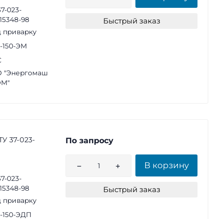
37-023-
15348-98
Быстрый заказ
 приварку
2-150-ЭМ
С
 "Энергомаш
ЭМ"
ТУ 37-023-
По запросу
В корзину
37-023-
15348-98
Быстрый заказ
 приварку
2-150-ЭДП