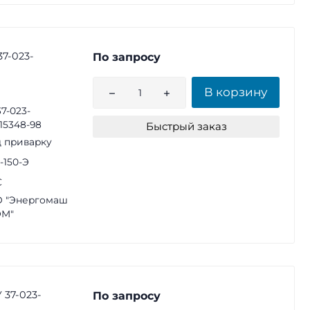
37-023-
По запросу
В корзину
37-023-
15348-98
Быстрый заказ
 приварку
2-150-Э
С
 "Энергомаш
ЭМ"
 37-023-
По запросу