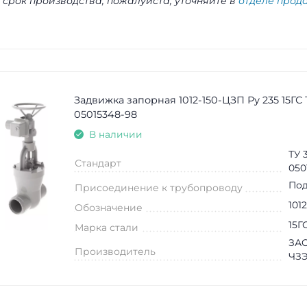
 срок производства, пожалуйста, уточняйте в
отделе прод
Задвижка запорная 1012-150-ЦЗП Ру 235 15ГС 
05015348-98
В наличии
ТУ 
Стандарт
050
Под
Присоединение к трубопроводу
101
Обозначение
15Г
Марка стали
ЗАО
Производитель
ЧЗ