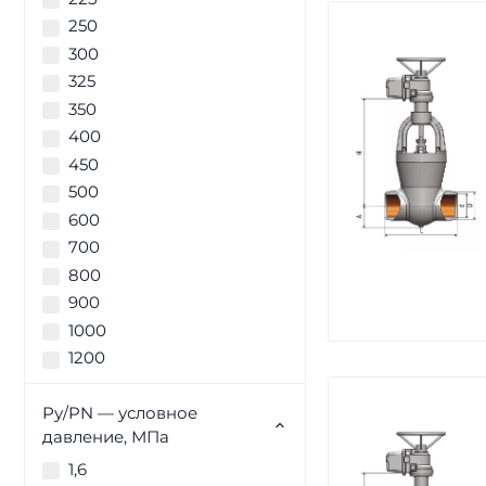
250
300
325
350
400
450
500
600
700
800
900
1000
1200
Ру/PN — условное
давление, МПа
1,6