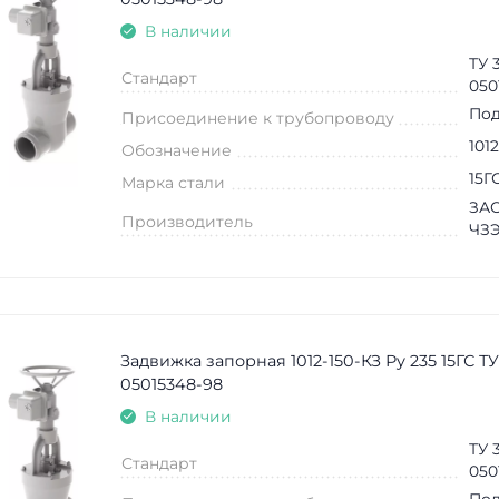
В наличии
ТУ 
Стандарт
050
Под
Присоединение к трубопроводу
101
Обозначение
15Г
Марка стали
ЗАО
Производитель
ЧЗ
Задвижка запорная 1012-150-КЗ Ру 235 15ГС ТУ
05015348-98
В наличии
ТУ 
Стандарт
050
Под