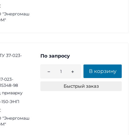
С
 "Энергомаш
ЭМ"
ТУ 37-023-
По запросу
В корзину
37-023-
15348-98
Быстрый заказ
 приварку
2-150-ЭНП
С
 "Энергомаш
ЭМ"