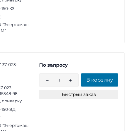
2-150-КЗ
С
 "Энергомаш
ЭМ"
 37-023-
По запросу
В корзину
37-023-
15348-98
Быстрый заказ
 приварку
2-150-ЭД
С
 "Энергомаш