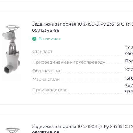
Задвижка запорная 1012-150-Э Ру 235 15ГС ТУ 
05015348-98
В наличии
ТУ 
Стандарт
050
Под
Присоединение к трубопроводу
101
Обозначение
15Г
Марка стали
ЗАО
Производитель
ЧЗ
Задвижка запорная 1012-150-ЦЗ Ру 235 15ГС ТУ
05015348-98