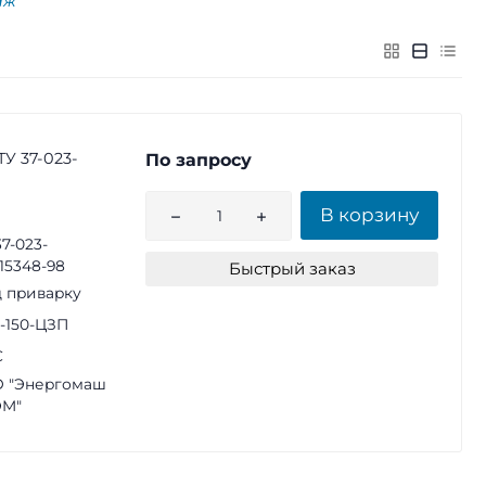
аж
ТУ 37-023-
По запросу
В корзину
37-023-
15348-98
Быстрый заказ
 приварку
2-150-ЦЗП
С
 "Энергомаш
ЭМ"