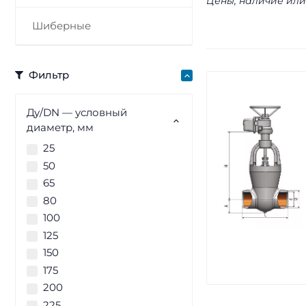
Цены, наличие или
Шиберные
Фильтр
Ду/DN — условный
диаметр, мм
25
50
65
80
100
125
150
175
200
225