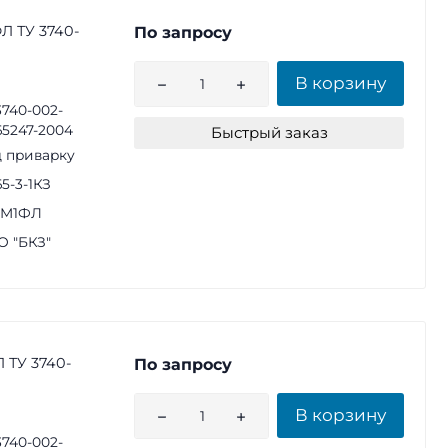
ФЛ ТУ 3740-
По запросу
В корзину
3740-002-
65247-2004
Быстрый заказ
 приварку
65-3-1КЗ
1М1ФЛ
 "БКЗ"
Л ТУ 3740-
По запросу
В корзину
3740-002-