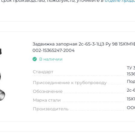
 срок производства, пожалуйста, уточняйте в
отделе прод
Задвижка запорная 2c-65-3-1ЦЗ Ру 98 15Х1М1
002-15365247-2004
В наличии
ТУ 
Стандарт
153
Под
Присоединение к трубопроводу
2c-
Обозначение
15Х
Марка стали
ООО
Производитель