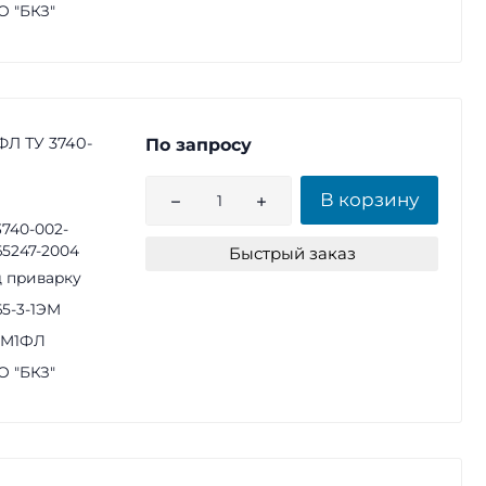
 "БКЗ"
ФЛ ТУ 3740-
По запросу
В корзину
3740-002-
65247-2004
Быстрый заказ
 приварку
65-3-1ЭМ
1М1ФЛ
 "БКЗ"