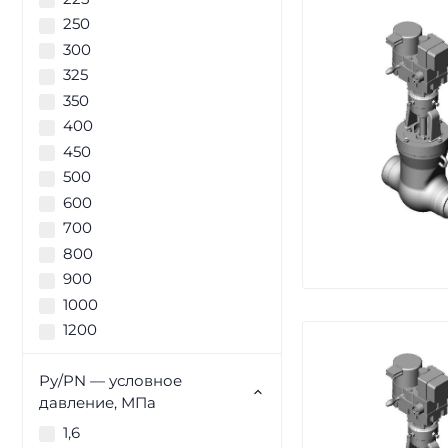
250
300
325
350
400
450
500
600
700
800
900
1000
1200
Ру/PN — условное
давление, МПа
1,6