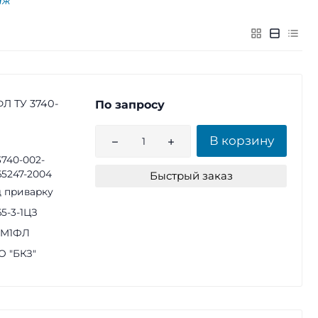
аж
ФЛ ТУ 3740-
По запросу
В корзину
3740-002-
65247-2004
Быстрый заказ
 приварку
65-3-1ЦЗ
1М1ФЛ
 "БКЗ"