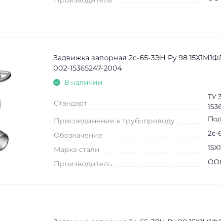
Задвижка запорная 2c-65-3ЭН Ру 98 15Х1М1ФЛ
002-15365247-2004
В наличии
ТУ 
Стандарт
153
Под
Присоединение к трубопроводу
2c-
Обозначение
15Х
Марка стали
ООО
Производитель