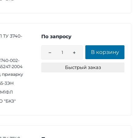
 ТУ 3740-
По запросу
В корзину
3740-002-
65247-2004
Быстрый заказ
 приварку
65-3ЭН
1М1ФЛ
 "БКЗ"