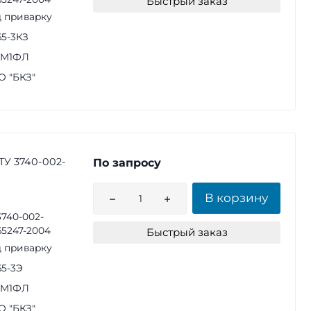
Быстрый заказ
 приварку
65-3КЗ
1М1ФЛ
 "БКЗ"
ТУ 3740-002-
По запросу
В корзину
3740-002-
65247-2004
Быстрый заказ
 приварку
65-3Э
1М1ФЛ
 "БКЗ"