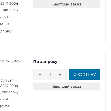
65247-2004
Быстрый заказ
 приварку
65-3-1Э
1М1ФЛ
 "БКЗ"
ФЛ ТУ 3740-
По запросу
В корзину
3740-002-
65247-2004
Быстрый заказ
 приварку
65-3-1ЭН
1М1ФЛ