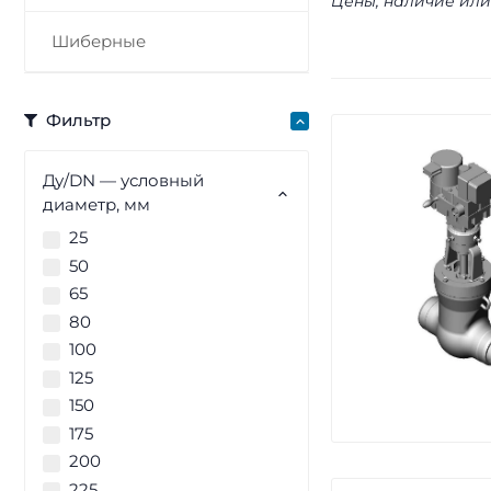
Цены, наличие или
Шиберные
Фильтр
Ду/DN — условный
диаметр, мм
25
50
65
80
100
125
150
175
200
225