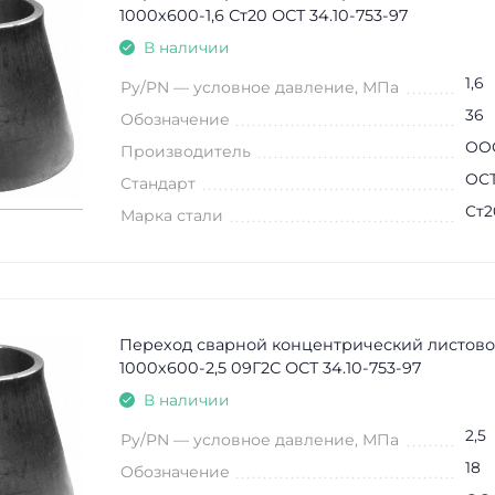
1000х600-1,6 Ст20 ОСТ 34.10-753-97
В наличии
1,6
Ру/PN — условное давление, МПа
36
Обозначение
ООО
Производитель
ОСТ
Стандарт
Ст2
Марка стали
Переход сварной концентрический листово
1000х600-2,5 09Г2С ОСТ 34.10-753-97
В наличии
2,5
Ру/PN — условное давление, МПа
18
Обозначение