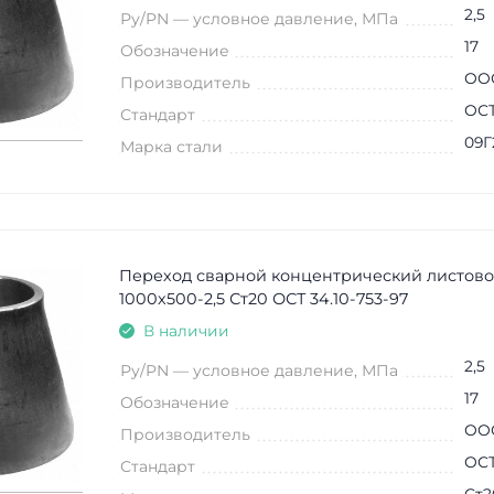
2,5
Ру/PN — условное давление, МПа
17
Обозначение
ООО
Производитель
ОСТ
Стандарт
09Г
Марка стали
Переход сварной концентрический листово
1000х500-2,5 Ст20 ОСТ 34.10-753-97
В наличии
2,5
Ру/PN — условное давление, МПа
17
Обозначение
ООО
Производитель
ОСТ
Стандарт