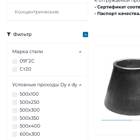
К отгружаемой про
- Сертификат соотв
Концентрические
- Паспорт качества
Фильтр
Марка стали
09Г2С
Ст20
Условные проходы Dy х dy
500х100
500х250
500х300
500х350
500х400
600х300