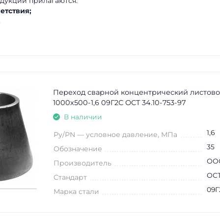
дукции прилагаются:
етствия;
.
Переход сварной концентрический листово
1000х500-1,6 09Г2С ОСТ 34.10-753-97
В наличии
1,6
Ру/PN — условное давление, МПа
35
Обозначение
ООО
Производитель
ОСТ
Стандарт
09Г
Марка стали