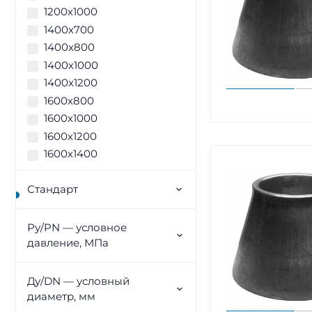
1200х1000
1400х700
1400х800
1400х1000
1400х1200
1600х800
1600х1000
1600х1200
1600х1400
Стандарт
Ру/PN — условное
давление, МПа
Ду/DN — условный
диаметр, мм