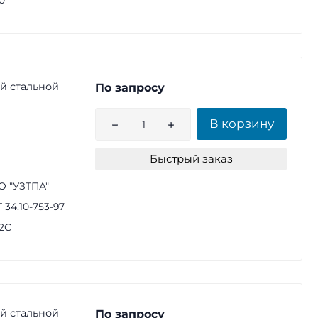
0
й стальной
По запросу
В корзину
Быстрый заказ
 "УЗТПА"
 34.10-753-97
2С
й стальной
По запросу