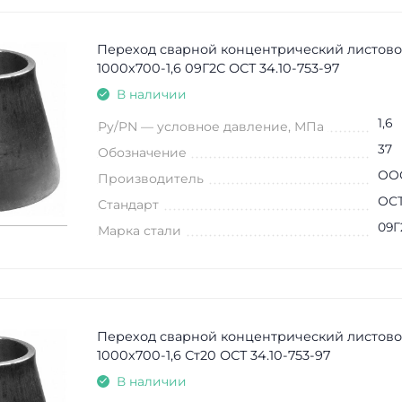
Переход сварной концентрический листово
1000х700-1,6 09Г2С ОСТ 34.10-753-97
В наличии
1,6
Ру/PN — условное давление, МПа
37
Обозначение
ООО
Производитель
ОСТ
Стандарт
09Г
Марка стали
Переход сварной концентрический листово
1000х700-1,6 Ст20 ОСТ 34.10-753-97
В наличии