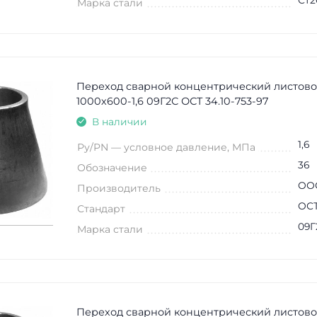
Ст2
Марка стали
Переход сварной концентрический листово
1000х600-1,6 09Г2С ОСТ 34.10-753-97
В наличии
1,6
Ру/PN — условное давление, МПа
36
Обозначение
ООО
Производитель
ОСТ
Стандарт
09Г
Марка стали
Переход сварной концентрический листово