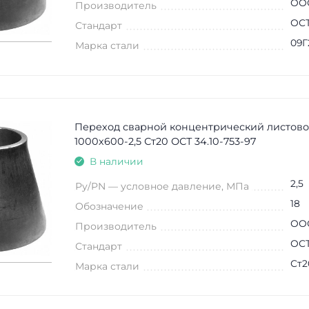
ООО
Производитель
ОСТ
Стандарт
09Г
Марка стали
Переход сварной концентрический листово
1000х600-2,5 Ст20 ОСТ 34.10-753-97
В наличии
2,5
Ру/PN — условное давление, МПа
18
Обозначение
ООО
Производитель
ОСТ
Стандарт
Ст2
Марка стали