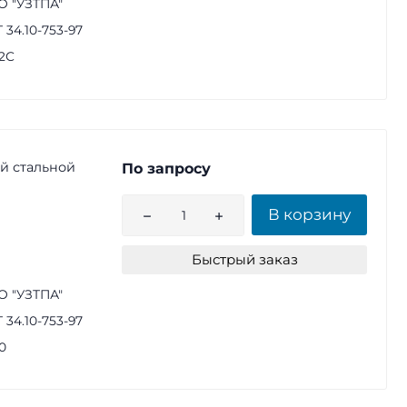
 "УЗТПА"
 34.10-753-97
2С
й стальной
По запросу
В корзину
Быстрый заказ
 "УЗТПА"
 34.10-753-97
0