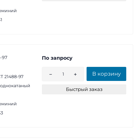
юминий
1
-97
По запросу
В корзину
Т 21488-97
однокатаный
Быстрый заказ
юминий
33