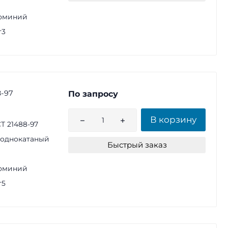
юминий
г3
-97
По запросу
В корзину
Т 21488-97
однокатаный
Быстрый заказ
юминий
г5