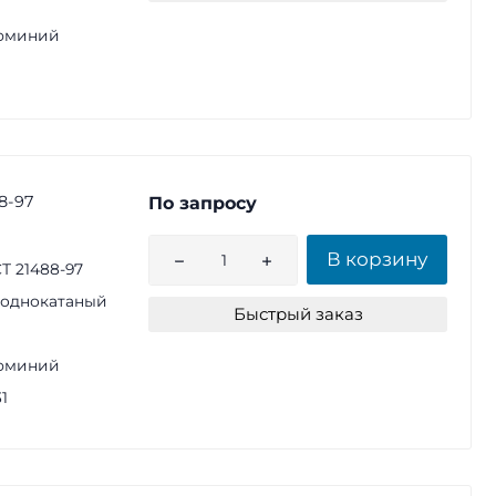
юминий
8-97
По запросу
В корзину
Т 21488-97
однокатаный
Быстрый заказ
юминий
1