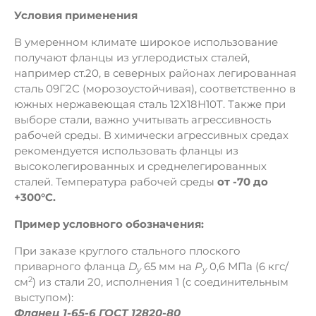
Условия применения
В умеренном климате широкое использование
получают фланцы из углеродистых сталей,
например ст.20, в северных районах легированная
сталь 09Г2С (морозоустойчивая), соответственно в
южных нержавеющая сталь 12Х18Н10Т. Также при
выборе стали, важно учитывать агрессивность
рабочей среды. В химически агрессивных средах
рекомендуется использовать фланцы из
высоколегированных и среднелегированных
сталей. Температура рабочей среды
от -70 до
+300°C.
Пример условного обозначения:
При заказе круглого стального плоского
приварного фланца
D
65 мм на
Р
0,6 МПа (6 кгс/
y
у
2
см
) из стали 20, исполнения 1 (с соединительным
выступом):
Фланец 1-65-6 ГОСТ 12820-80