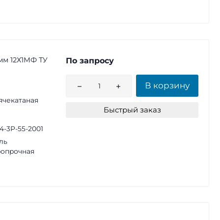
мм 12Х1МФ ТУ
По запросу
В корзину
ячекатаная
Быстрый заказ
14-3Р-55-2001
ль
опрочная