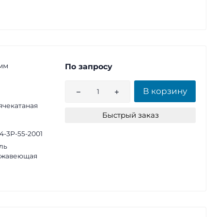
 мм
По запросу
В корзину
ячекатаная
Быстрый заказ
14-3Р-55-2001
ль
ржавеющая