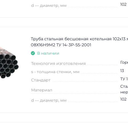
102
d — диаметр, мм
Труба стальная бесшовная котельная 102х13
08Х16Н9М2 ТУ 14-3Р-55-2001
В наличии
Гор
Технология изготовления
13
s - толщина стенки, мм
ТУ 
Стандарт
Ста
Материал
не
102
d — диаметр, мм