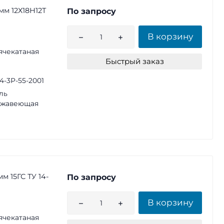
мм 12Х18Н12Т
По запросу
В корзину
ячекатаная
Быстрый заказ
14-3Р-55-2001
ль
ржавеющая
м 15ГС ТУ 14-
По запросу
В корзину
ячекатаная