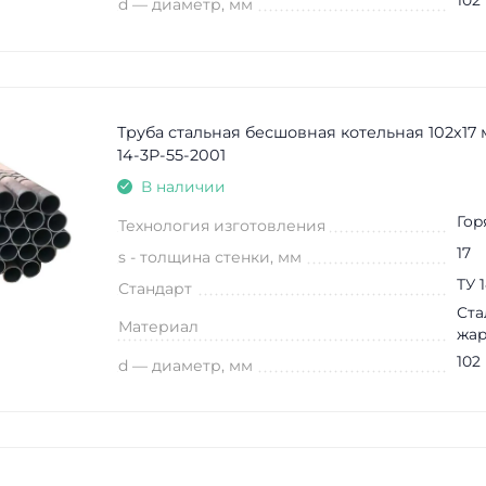
102
d — диаметр, мм
Труба стальная бесшовная котельная 102х17 
14-3Р-55-2001
В наличии
Гор
Технология изготовления
17
s - толщина стенки, мм
ТУ 
Стандарт
Ста
Материал
жар
102
d — диаметр, мм