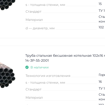
15
s - толщина стенки, мм
ТУ 
Стандарт
Ста
Материал
кон
102
d — диаметр, мм
Труба стальная бесшовная котельная 102х16 
14-3Р-55-2001
В наличии
Гор
Технология изготовления
16
s - толщина стенки, мм
ТУ 
Стандарт
Ста
Материал
кон