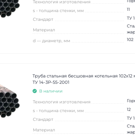
Гор
Технология изготовления
11
s - толщина стенки, мм
ТУ 
Стандарт
Ста
Материал
жар
102
d — диаметр, мм
Труба стальная бесшовная котельная 102х12
ТУ 14-3Р-55-2001
В наличии
Гор
Технология изготовления
12
s - толщина стенки, мм
ТУ 
Стандарт
Ста
Материал
жар