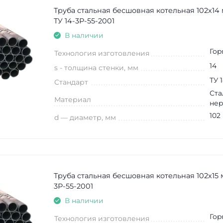
Труба стальная бесшовная котельная 102х14 
ТУ 14-3Р-55-2001
В наличии
Гор
Технология изготовления
14
s - толщина стенки, мм
ТУ 
Стандарт
Ста
Материал
не
102
d — диаметр, мм
Труба стальная бесшовная котельная 102х15 м
3Р-55-2001
В наличии
Гор
Технология изготовления