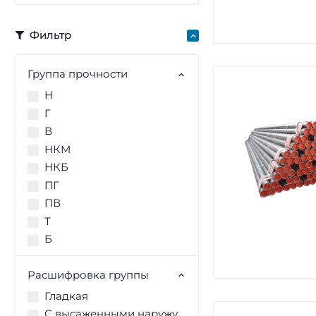
Фильтр
Группа прочности
Н
Г
В
НКМ
НКБ
ПГ
ПВ
Т
Б
Расшифровка группы
Гладкая
С высаженными наружу