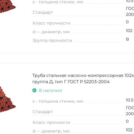
10.5
s - толщина стенки, мм
ГОС
Стандарт
200
0
Класс прочности
102
d — диаметр, мм
В
Группа прочности
Труба стальная насосно-компрессорная 102х
группа Д, тип Г ГОСТ Р 52203-2004
В наличии
10.5
s - толщина стенки, мм
ГОС
Стандарт
200
0
Класс прочности
102
d — диаметр, мм