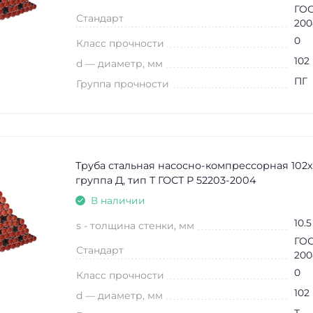
ГОС
Стандарт
200
0
Класс прочности
102
d — диаметр, мм
ПГ
Группа прочности
Труба стальная насосно-компрессорная 102х
группа Д, тип Т ГОСТ Р 52203-2004
В наличии
10.5
s - толщина стенки, мм
ГОС
Стандарт
200
0
Класс прочности
102
d — диаметр, мм