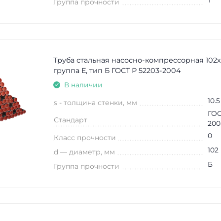
Т
Группа прочности
Труба стальная насосно-компрессорная 102х
группа Е, тип Б ГОСТ Р 52203-2004
В наличии
10.5
s - толщина стенки, мм
ГОС
Стандарт
200
0
Класс прочности
102
d — диаметр, мм
Б
Группа прочности