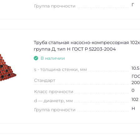
Г
Группа прочности
Труба стальная насосно-компрессорная 102х
группа Д, тип Н ГОСТ Р 52203-2004
В наличии
10.5
s - толщина стенки, мм
ГОС
Стандарт
200
0
Класс прочности
102
d — диаметр, мм
Н
Группа прочности